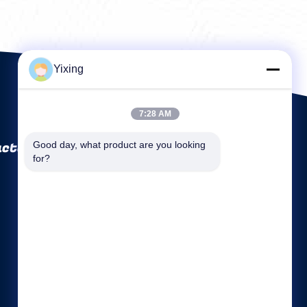
Yixing
7:28 AM
ctory Co., Ltd
Good day, what product are you looking 
for?
Szybkie linki
Profil firmy
Wycieczka po fabryce
Kontrola jakości
Sitemap