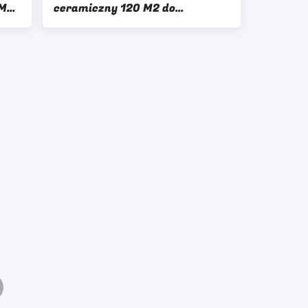
 M2
ceramiczny 120 M2 do
tów
oddzielnej gnojowicy