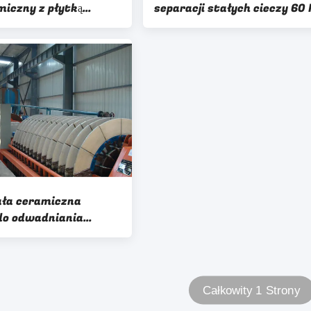
miczny z płytką
separacji stałych cieczy 60
ą Mikro-otwór
do odwadniania koncentra
ła ceramiczna
do odwadniania
cyzja filtracji
Całkowity 1 Strony