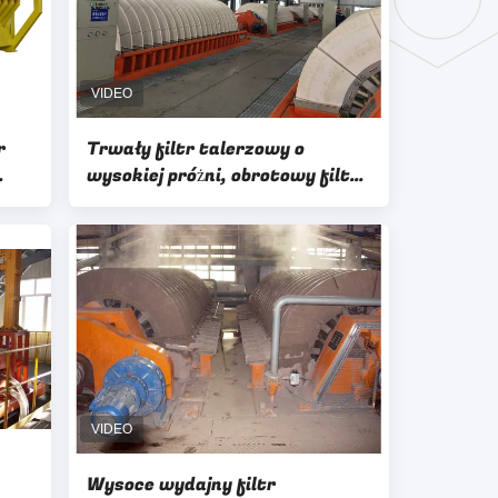
r
Trwały filtr talerzowy o
wysokiej próżni, obrotowy filtr
próżniowy Dobry placek
filtracyjny
Wysoce wydajny filtr