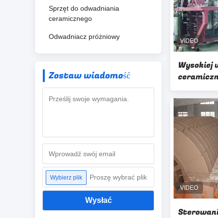
Sprzęt do odwadniania
ceramicznego
Odwadniacz próżniowy
Wysokiej 
Zostaw wiadomość
ceramiczn
30m2, mik
ceramicz
Proszę wybrać plik
Wybierz plik
Wysłać
Sterowan