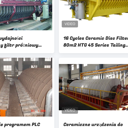
wydajności
16 Cycles Ceramic Disc Filte
y filtr próżniowy
80m2 HTG 45 Series Tailing
roporowaty filtr
Dewatering
ny
ie programem PLC
Ceramiczne urządzenia do