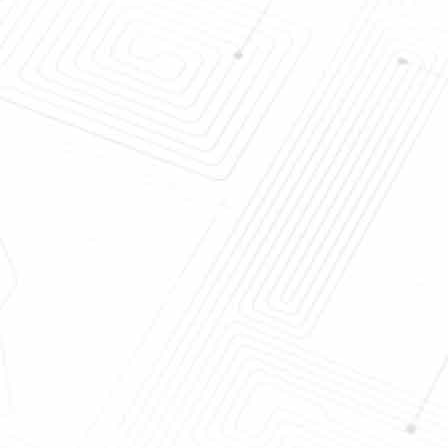
wy obrotowy
Seria HTG Ceramiczny filtr
 obrotowy filtr
tarczowy Wysoka filtracja
sługa
Precyzyjne odwadnianie
górnicze
lerzowy o
Sterowanie programem PLC
 obrotowy filtr
Filtr ceramiczny z płytką
 placek
ceramiczną Mikro-otwór