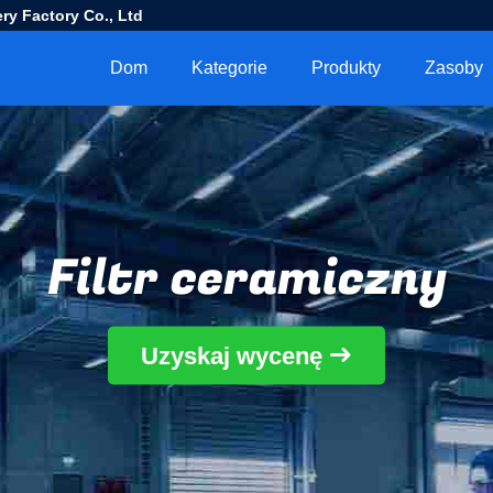
ry Factory Co., Ltd
Dom
Kategorie
Produkty
Zasoby
Filtr ceramiczny
Uzyskaj wycenę