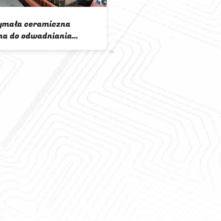
Automatyczny filtr ceramiczny
Wysoki próżnio
do odwadniania do separacji
filtr talerzowy,
cieczy
dysku Łatwa ob
Mikroporowaty
16 Cycles Ceramic Disc Filter
Trwały filtr ta
80m2 HTG 45 Series Tailing
wysokiej próżni,
Dewatering
próżniowy Dobry
filtracyjny