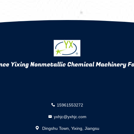
nce Yixing Nonmetallic Chemical Machinery Fa
15961553272
yxhjc@yxhjc.com
Dingshu Town, Yixing, Jiangsu