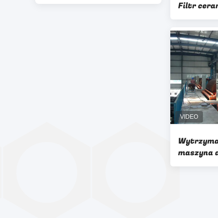
Filtr cera
ceramiczn
Wytrzyma
maszyna 
Wysoka pre