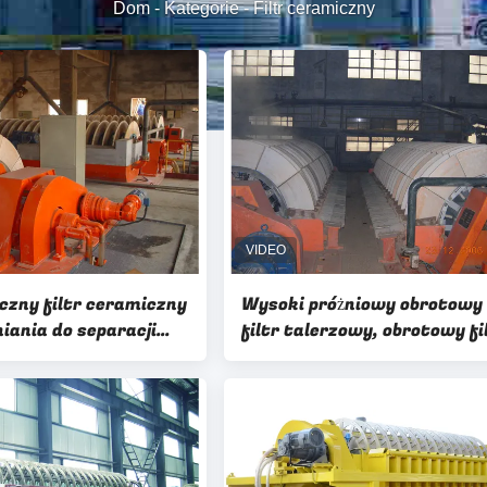
Dom
-
Kategorie
-
Filtr ceramiczny
zny filtr ceramiczny
Wysoki próżniowy obrotowy
iania do separacji
filtr talerzowy, obrotowy fi
dysku Łatwa obsługa
Mikroporowaty