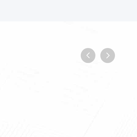
prev
next