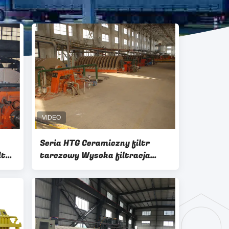
Seria HTG Ceramiczny filtr
ltr
tarczowy Wysoka filtracja
Precyzyjne odwadnianie
górnicze