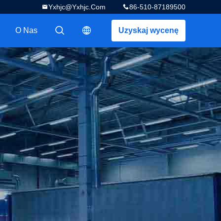
Yxhjc@yxhjc.com
86-510-87189500
O Nas
Uzyskaj wycenę
描述
描述