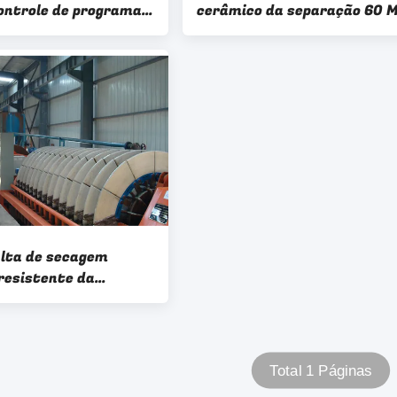
controle de programa
cerâmico da separação 60 
laca de filtro
para os concentrados que
do furo
secam
alta de secagem
resistente da
 da máquina
Total 1 Páginas