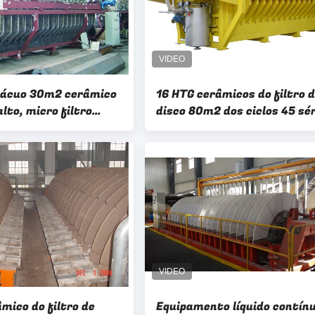
 vácuo 30m2 cerâmico
16 HTG cerâmicos do filtro 
alto, micro filtro
disco 80m2 dos ciclos 45 sé
poroso
da secagem da pedra salien
mico do filtro de
Equipamento líquido contín