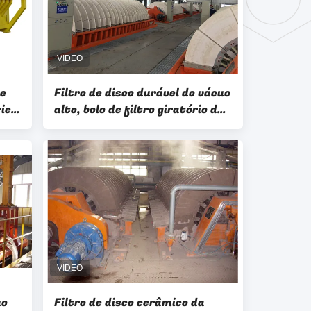
de
Filtro de disco durável do vácuo
ries
alto, bolo de filtro giratório do
te
filtro de vácuo bom
uo
Filtro de disco cerâmico da