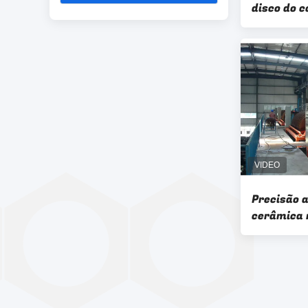
disco do 
do PLC - p
cerâmica 
Precisão 
cerâmica 
filtragem