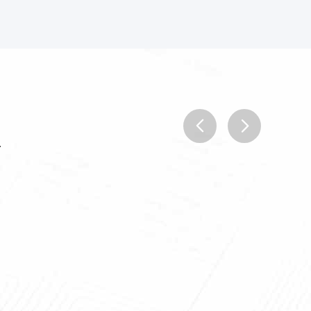
.
prev
next