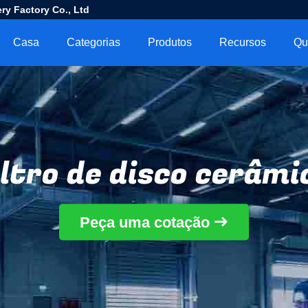
ry Factory Co., Ltd
Casa
Categorias
Produtos
Recursos
Qu
iltro de disco cerâmi
Peça uma cotação