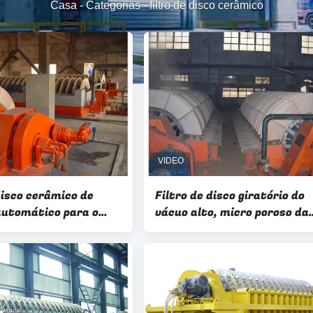
Casa
-
Categorias
-
filtro de disco cerâmico
disco cerâmico de
Filtro de disco giratório do
utomático para o
vácuo alto, micro poroso da
eparação líquida
operação fácil giratória do
filtro de disco