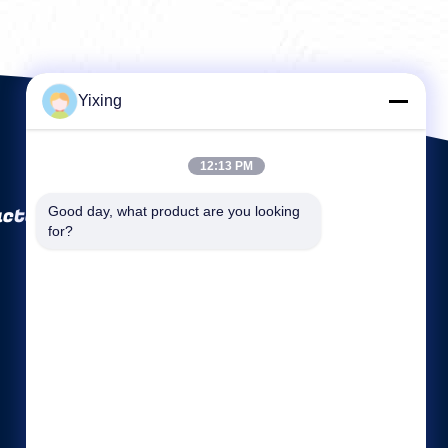
Yixing
12:13 PM
ctory Co., Ltd
Good day, what product are you looking 
for?
Links Rápidos
Perfil da Empresa
Fábrica
Controle de Qualidade
Mapa do Site