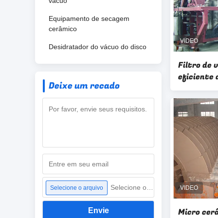
vácuo
Equipamento de secagem
cerâmico
Desidratador do vácuo do disco
Filtro de
eficiente 
Deixe um recado
cerâmico 
Selecione o arquivo
Selecione o arquivo
Envie
Micro cerâ