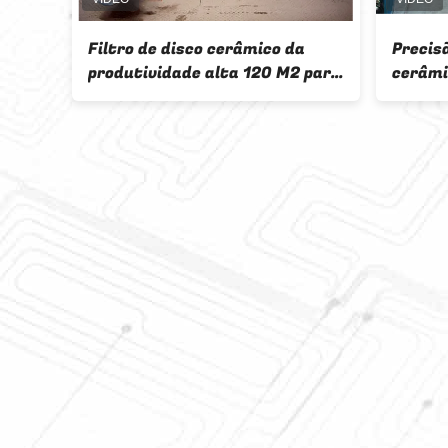
mico
Filtro de disco cerâmico da
Precis
produtividade alta 120 M2 para
cerâmi
a pasta separada da mina
filtra
nuo
 M2