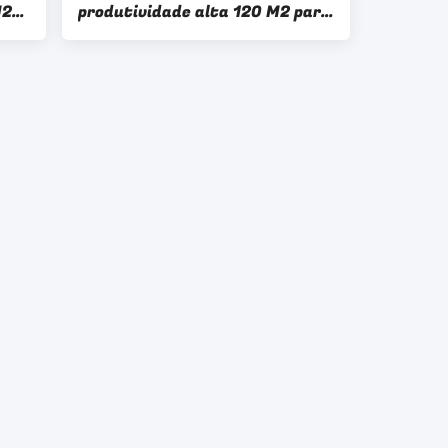
M2
produtividade alta 120 M2 para
a pasta separada da mina