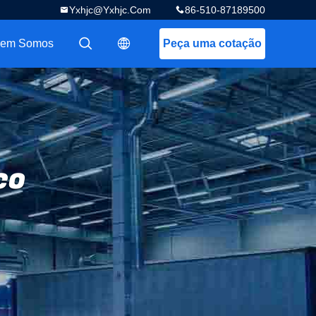
Yxhjc@yxhjc.com
86-510-87189500
em Somos
Peça uma cotação
描述
描述
co