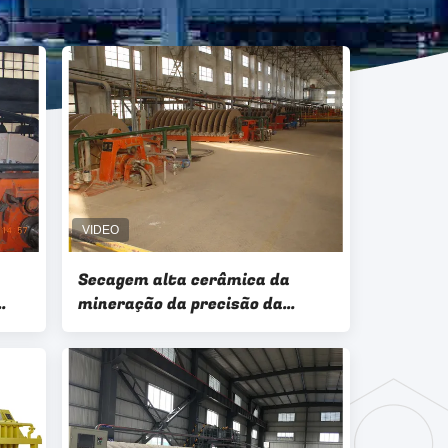
Secagem alta cerâmica da
mineração da precisão da
filtragem do filtro de disco da
série do HTG