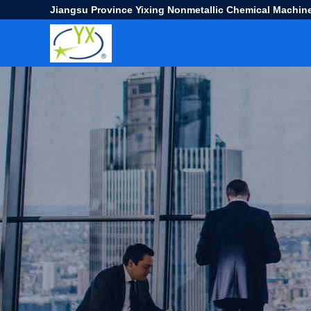
Jiangsu Province Yixing Nonmetallic Chemical Machine