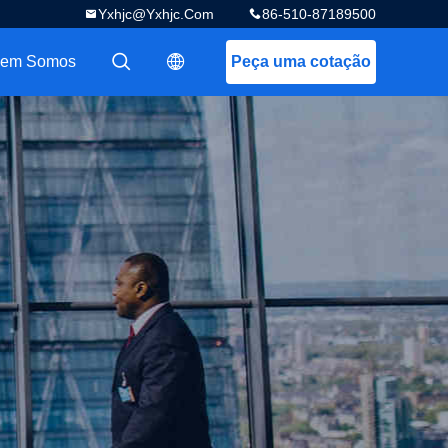
Yxhjc@yxhjc.com
86-510-87189500
em Somos
Peça uma cotação
描述
描述