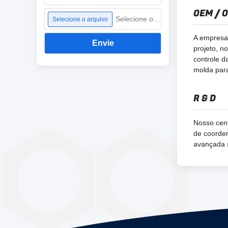
OEM / 
Selecione o arquivo
Selecione o arquivo
A empresa 
Envie
projeto, n
controle d
molda para
R & D
Nosso cent
de coorden
avançada s