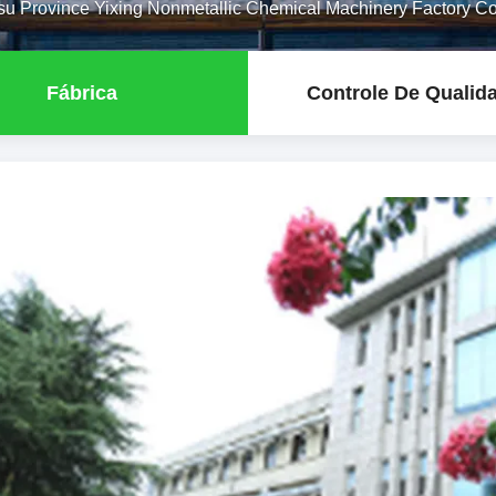
su Province Yixing Nonmetallic Chemical Machinery Factory Co.
Fábrica
Controle De Qualid