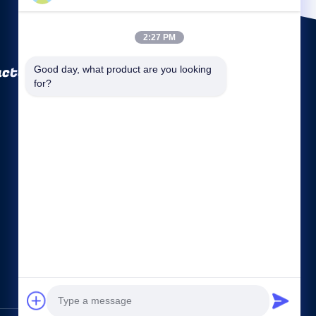
2:27 PM
ctory Co., Ltd
Good day, what product are you looking 
for?
Links Rápidos
Perfil da Empresa
Fábrica
Controle de Qualidade
Mapa do Site
Política de Privacidade
Fale Conosco