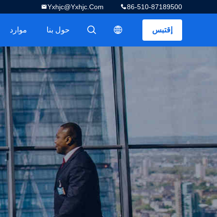
Yxhjc@yxhjc.com
86-510-87189500
إقتبس
حول بنا
موارد
描述
描述