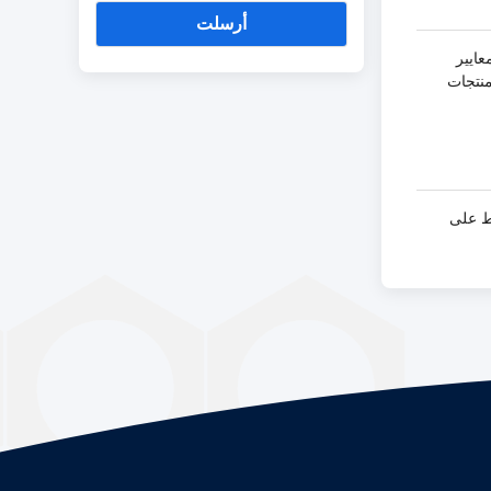
أرسلت
عايير
منتجات
ط على