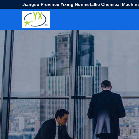
Jiangsu Province Yixing Nonmetallic Chemical Machine