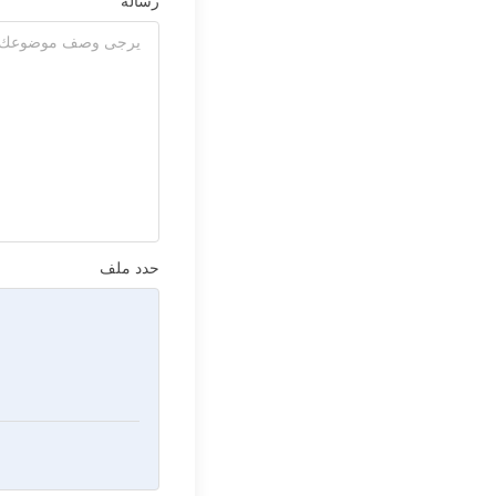
رسالة
حدد ملف