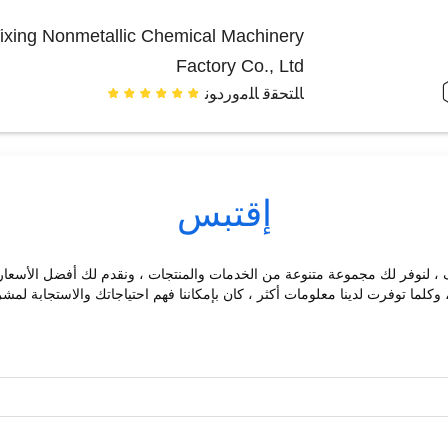
ixing Nonmetallic Chemical Machinery
Factory Co., Ltd
ﺎﻠﺘﺤﻘﻗ ﺎﻠﻣﻭﺭﺩﻮﻧ
إقتبس
 ، لنوفر لك مجموعة متنوعة من الخدمات والمنتجات ، ونقدم لك أفضل الأسعا
، وكلما توفرت لدينا معلومات أكثر ، كان بإمكاننا فهم احتياجاتك والاستجابة 