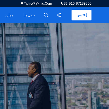
Yxhjc@yxhjc.com
86-510-87189500
إقتبس
حول بنا
موارد
描述
描述