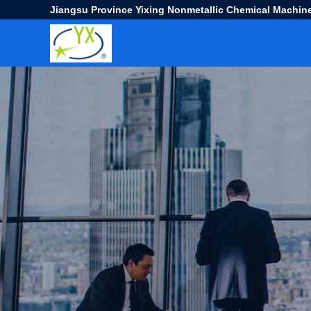
Jiangsu Province Yixing Nonmetallic Chemical Machine