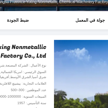
Jiangsu Province Yixing Nonmetallic Chemical Machinery Factor ملف الشر
جولة في المعمل
ضبط الجودة
xing Nonmetallic
Factory Co., Ltd
نوع الأعمال
الشركة المصنعة,شركة
السوق الرئيسي
امريكا الشمالية,
شرق آسيا,الشرق الأوسط,أفريقيا,أو
العلامات التجارية
ييشينغ اللافلزية
عدد الموظفين
300~500
المبيعات السنوية
1000000-1200000
سنة التأسيس
1957