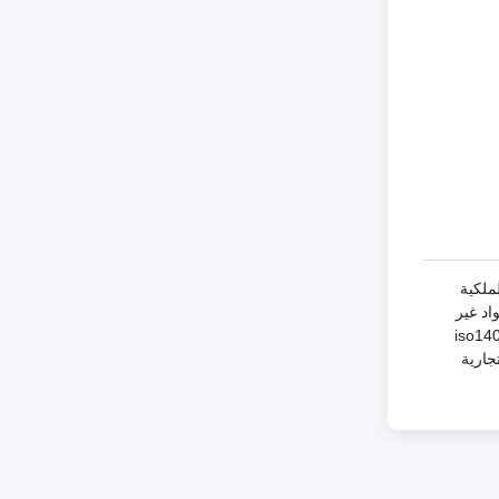
 لاستراتيجية الملكية
ؤسسة أساسية للمواد غير
 ISO / TS16949 - 2009 ، وحصل على شهادة iso14001: 2015
 على ذلك ، تم تصنيف العلامة التجارية Yuxing كعلامة تجارية