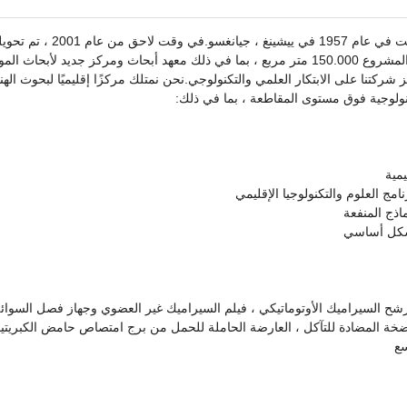
شركة مصنع ماكينات الكيماويات غير المعدنيةالمحدودة تأسست في عام 1957 في ييشينغ ،
الشركات المملوكة للدولة إلى شركات مساهمة.تبلغ مساحة المشروع 150.000 متر مربع ، بما في ذلك معهد أبحاث ومركز جديد لأ
مصانع فرعية تضم أكثر من 500 موظف.تركز شركتنا على الابتكار العلمي والتكنولوجي.نحن نمتلك مركزًا إقليميًا لبحوث ا
يمية
شح السيراميك الأوتوماتيكي ، فيلم السيراميك غير العضوي وجهاز فصل السوائل
ضخة المضادة للتآكل ، العارضة الحاملة للحمل من برج امتصاص حامض الكبريتي
سع