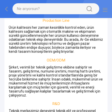
Factory Tour
Production Line
Ürün kalitesini her zaman kesinlikle kontrol eden, ürün
kalitesini sağlamak için otomatik makine ve ekipmanın
sürekli güncellenmesiyle her ürünün kullanıcı deneyimine
odaklanan teknik ekip deneyimlidir. Bu arada, Ar-Ge ekibimiz
sürekli üretim teknolojisi reformu ve değişen pazar
talebinden endişe duyuyor, böylece zamanla ilerliyor ve
kendi tasarım konseptlerini geliştiriyorlar.
OEM/ODM
Şirket, verimli bir teknik geliştirme ekibine sahiptir ve
tasarım, geliştirme, numune üretimi, montaj hattı üretimi,
proje yönetimi ve kalite kontrol standartlarında geniş bir
tecrübe birikimine sahiptir. İnsan odaklı, mükemmel ürün ve
mükemmel hizmet ile müşterilerimizin ihtiyaçlarını
karşılamak için müşteriler için güvenli, verimli ve enerji
tasarrufu sağlayan kalıplar tasarlamak ve geliştirmek için
çalışıyoruz.
R&D
Teknik merkezimiz deneyimli teknik elit ve profesyonel