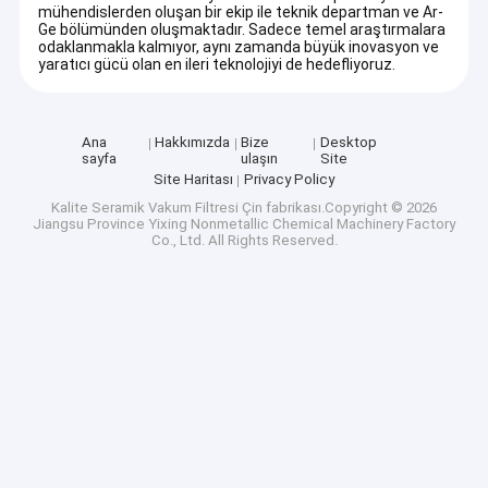
mühendislerden oluşan bir ekip ile teknik departman ve Ar-
Ge bölümünden oluşmaktadır. Sadece temel araştırmalara
odaklanmakla kalmıyor, aynı zamanda büyük inovasyon ve
yaratıcı gücü olan en ileri teknolojiyi de hedefliyoruz.
Ana
Hakkımızda
Bize
Desktop
sayfa
ulaşın
Site
Site Haritası
Privacy Policy
Kalite
Seramik Vakum Filtresi
Çin fabrikası.Copyright © 2026
Jiangsu Province Yixing Nonmetallic Chemical Machinery Factory
Co., Ltd. All Rights Reserved.