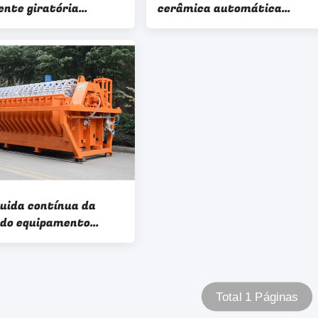
ente giratória
cerâmica automática
orosa do filtro de
resistente da filtragem da
aca do furo
máquina
quida contínua da
 do equipamento
eparação dos ciclos
Total 1 Páginas