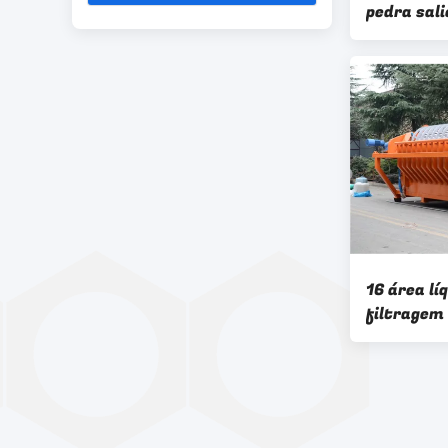
pedra sali
cerâmica p
disco - pl
16 área lí
filtragem
80m2 da s