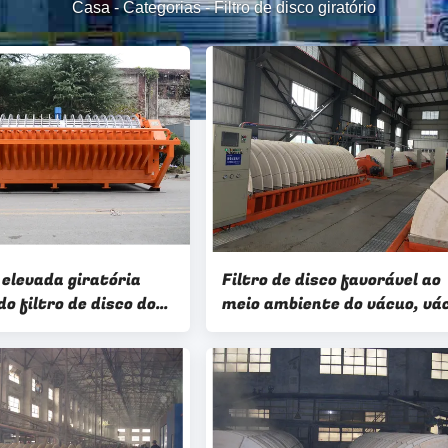
Casa
-
Categorias
-
Filtro de disco giratório
 elevada giratória
Filtro de disco favorável ao
o filtro de disco do
meio ambiente do vácuo, vá
projetos de secagem
alto giratório de filtro de v