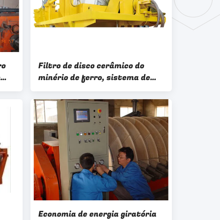
ro
Filtro de disco cerâmico do
o
minério de ferro, sistema de
ina
controlo bonde da operação
fácil giratória do filtro de disco
Economia de energia giratória