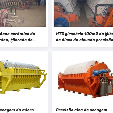
 vácuo cerâmico da
HTG giratório 100m2 do filt
ina, filtrado do
de disco da elevada precisã
re do sistema da
para a pasta separada da m
 de vácuo
secagem da micro
Precisão alta de secagem