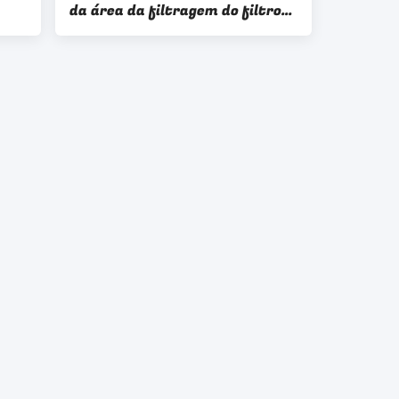
da área da filtragem do filtro
de disco 1~240m2 da pasta da
mineração