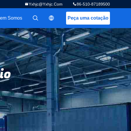
Yxhjc@yxhjc.com
86-510-87189500
em Somos
Peça uma cotação
描述
描述
io