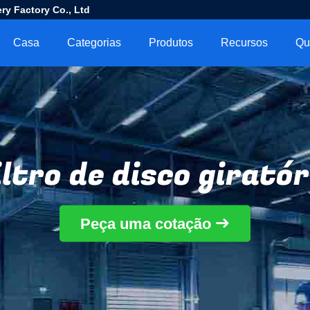
ry Factory Co., Ltd
Casa
Categorias
Produtos
Recursos
Qu
iltro de disco giratór
Peça uma cotação