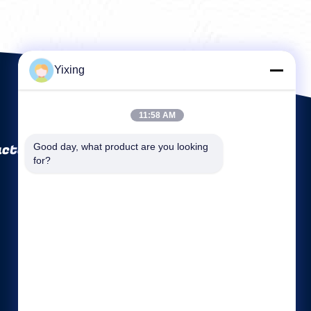
Yixing
11:58 AM
ctory Co., Ltd
Good day, what product are you looking 
for?
Links Rápidos
Perfil da Empresa
Fábrica
Controle de Qualidade
Mapa do Site