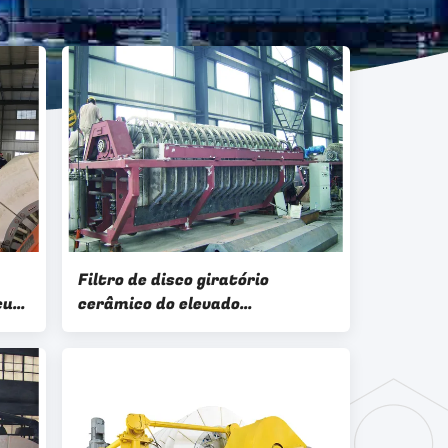
Filtro de disco giratório
cuo
cerâmico do elevado
ácuo
desempenho com o bom bolo de
filtro