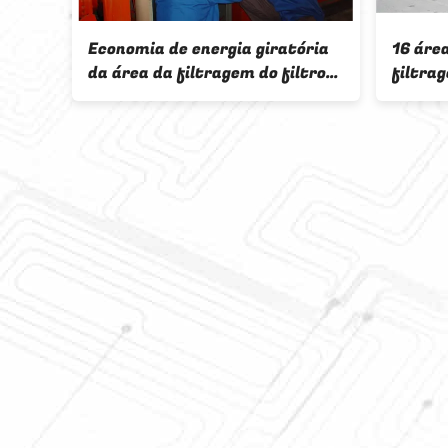
ínua da
amento
dos ciclos