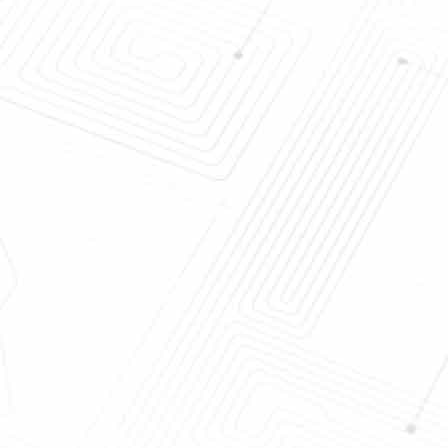
 giratória
Filtro de disco favorável ao
 de disco do
meio ambiente do vácuo, vácuo
s de secagem
alto giratório de filtro de vácuo
m2 do filtro
Filtro de disco cerâmico do
da precisão
minério de ferro, sistema de
arada da mina
controlo bonde da operação
fácil giratória do filtro de disco