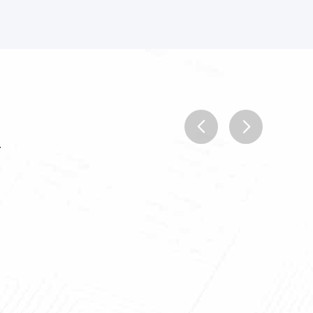
.
prev
next