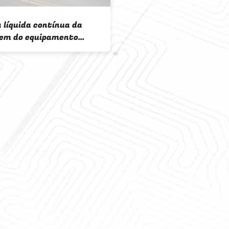
Eficiência elevada
cerâmica do filtro
HTG para projeto
HTG giratório 100
de disco da eleva
para a pasta sep