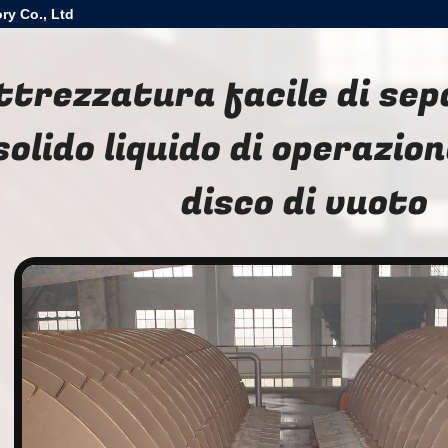
ry Co., Ltd
ttrezzatura facile di sep
solido liquido di operazion
disco di vuoto