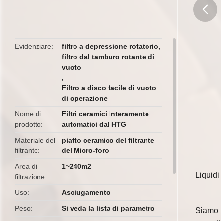
butto
Evidenziare
filtro a depressione rotatorio
,
filtro dal tamburo rotante di
vuoto
,
Filtro a disco facile di vuoto
di operazione
Nome di
Filtri ceramici Interamente
prodotto
automatici dal HTG
Materiale del
piatto ceramico del filtrante
filtrante
del Micro-foro
Area di
1~240m2
Liquidi
filtrazione
Uso
Asciugamento
Peso
Si veda la lista di parametro
Siamo u