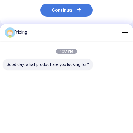
Continua
Yixing
Prodotti Raccomandati
1:37 PM
Good day, what product are you looking for?
Modulo di controllo
Area di filtraggio 6
Filtro ceramic
automatico del filtro
metri cubi fino a 120
acque reflue
a vuoto ceramico
metri cubi
minerarie Sist
TT-4 sviluppato per
attrezzature di
filtro ceramic
l'industria mineraria
filtraggio a vuoto in
vuoto che facil
Miglior prezzo
Miglior prezzo
Miglior pr
che fornisce
ceramica sistema di
filtraggio eco
soluzioni di
risparmio energetico
per la gestione
filtrazione efficaci
progettato per la
acque reflue
filtrazione
industriali