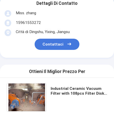
Dettagli Di Contatto
Miss. zhang
15961553272
Città di Dingshu, Yixing, Jiangsu
Contattaci
Ottieni Il Miglior Prezzo Per
Industrial Ceramic Vacuum
Filter with 108pcs Filter Disks
and Automatic Control Mode
60m3 Filter Area