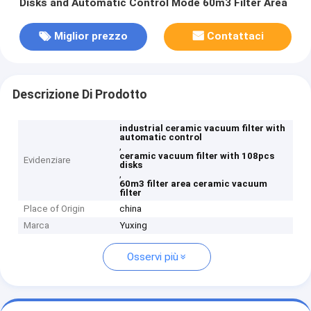
Disks and Automatic Control Mode 60m3 Filter Area
Miglior prezzo
Contattaci
Descrizione Di Prodotto
industrial ceramic vacuum filter with
automatic control
,
ceramic vacuum filter with 108pcs
Evidenziare
disks
,
60m3 filter area ceramic vacuum
filter
Place of Origin
china
Marca
Yuxing
Osservi più