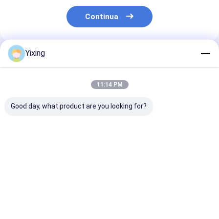
Continua
Yixing
Prodotti Raccomandati
11:14 PM
Good day, what product are you looking for?
Modulo di controllo
Area di filtraggio 6
Filtro a vuoto
automatico del filtro
metri cubi fino a 120
ceramico per
a vuoto ceramico
metri cubi
l'industria min
TT-4 sviluppato per
attrezzature di
con modalità d
l'industria mineraria
filtraggio a vuoto in
controllo
Miglior prezzo
Miglior prezzo
Miglior pr
che fornisce
ceramica sistema di
automatico e
soluzioni di
risparmio energetico
capacità di
filtrazione efficaci
progettato per la
trattamento
filtrazione
personalizzabi