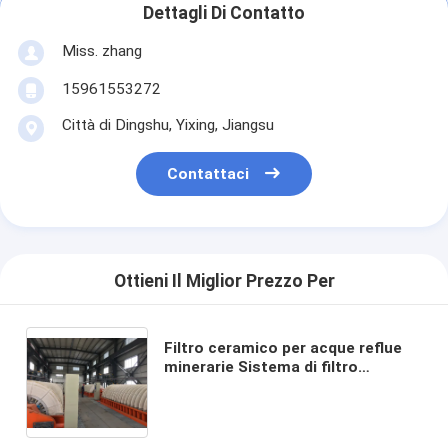
Dettagli Di Contatto
Miss. zhang
15961553272
Città di Dingshu, Yixing, Jiangsu
Contattaci
Ottieni Il Miglior Prezzo Per
Filtro ceramico per acque reflue
minerarie Sistema di filtro
ceramico a vuoto che facilita il
filtraggio ecologico per la
gestione delle acque reflue
industriali