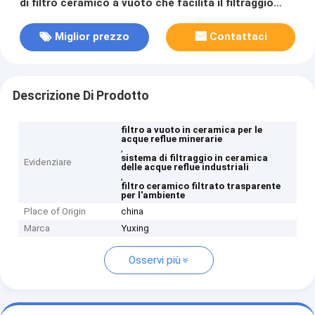
di filtro ceramico a vuoto che facilita il filtraggio
ecologico per la gestione delle acque reflue
industriali
Miglior prezzo
Contattaci
Descrizione Di Prodotto
filtro a vuoto in ceramica per le
acque reflue minerarie
,
sistema di filtraggio in ceramica
Evidenziare
delle acque reflue industriali
,
filtro ceramico filtrato trasparente
per l'ambiente
Place of Origin
china
Marca
Yuxing
Osservi più