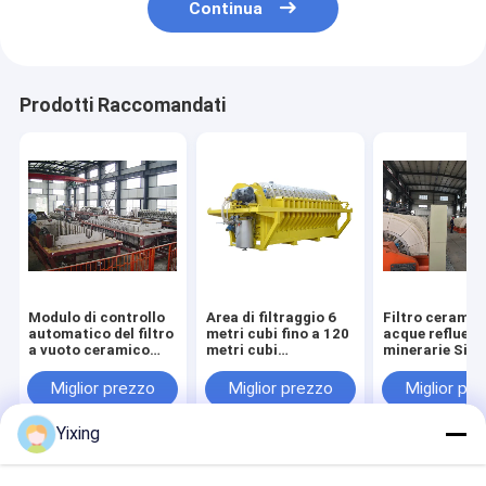
Continua
Prodotti Raccomandati
Modulo di controllo
Area di filtraggio 6
Filtro ceramic
automatico del filtro
metri cubi fino a 120
acque reflue
a vuoto ceramico
metri cubi
minerarie Sist
TT-4 sviluppato per
attrezzature di
filtro ceramic
l'industria mineraria
filtraggio a vuoto in
vuoto che facil
Miglior prezzo
Miglior prezzo
Miglior pr
che fornisce
ceramica sistema di
filtraggio eco
soluzioni di
risparmio energetico
per la gestione
Yixing
filtrazione efficaci
progettato per la
acque reflue
filtrazione
industriali
Casa
Circa noi
Contattaci
Desktop Site