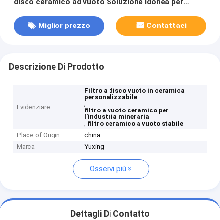
disco ceramico ad vuoto Soluzione idonea per
l'industria mineraria Fornitura e filtrazione stabile
Miglior prezzo
Contattaci
Descrizione Di Prodotto
Filtro a disco vuoto in ceramica
personalizzabile
,
Evidenziare
filtro a vuoto ceramico per
l'industria mineraria
,
filtro ceramico a vuoto stabile
Place of Origin
china
Marca
Yuxing
Osservi più
Dettagli Di Contatto