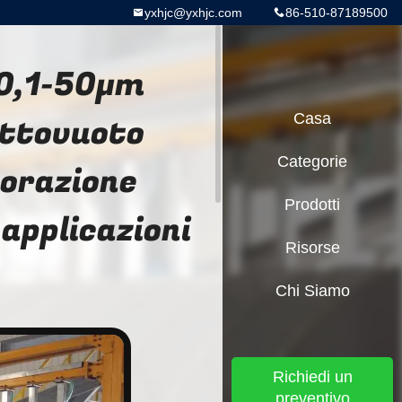
yxhjc@yxhjc.com
86-510-87189500
 0,1-50μm
ottovuoto
Casa
Categorie
vorazione
Prodotti
applicazioni
Risorse
Chi Siamo
Richiedi un
preventivo