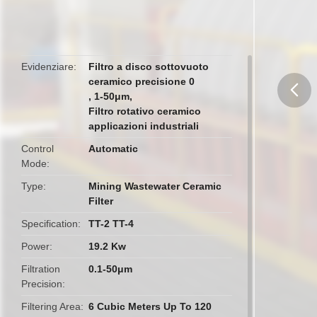
Evidenziare
Filtro a disco sottovuoto
ceramico precisione 0
,
1-50μm
,
Filtro rotativo ceramico
butto
applicazioni industriali
Control
Automatic
Mode
Type
Mining Wastewater Ceramic
Filter
Specification
TT-2 TT-4
Power
19.2 Kw
Filtration
0.1-50μm
Precision
Filtering Area
6 Cubic Meters Up To 120