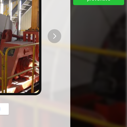
button
i