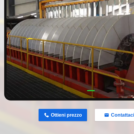
n
Ottieni prezzo
Contattac