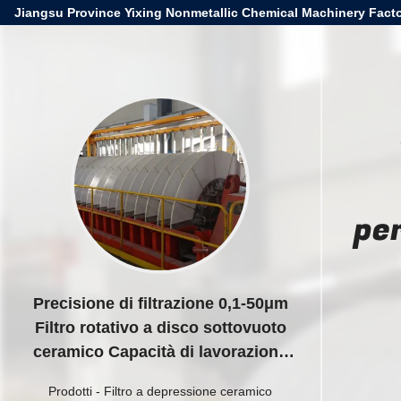
Jiangsu Province Yixing Nonmetallic Chemical Machinery Facto
pe
Precisione di filtrazione 0,1-50μm
Filtro rotativo a disco sottovuoto
ceramico Capacità di lavorazione
personalizzabile Adatto per
Prodotti
-
Filtro a depressione ceramico
applicazioni industriali