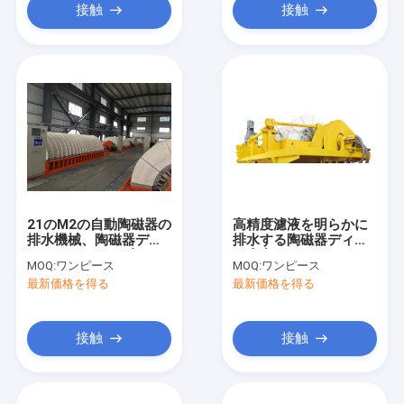
接触
接触
21のM2の自動陶磁器の
高精度濾液を明らかに
排水機械、陶磁器ディ
排水する陶磁器ディス
スク フィルター省エネ
ク真空フィルター テー
MOQ:
ワンピース
MOQ:
ワンピース
リング
最新価格を得る
最新価格を得る
接触
接触