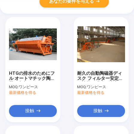
あなたの要件を与える
HTGの排水のためにフ
耐久の自動陶磁器ディ
ル オートマチック陶磁
スク フィルター安定し
器の真空フィルター シ
た性能の明確な濾液
MOQ:
ワンピース
MOQ:
ワンピース
ステム
最新価格を得る
最新価格を得る
接触
接触