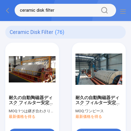
Ceramic Disk Filter
(76)
耐久の自動陶磁器ディ
耐久の自動陶磁器ディ
スク フィルター安定し
スク フィルター安定し
た性能のゆとりの濾液
た性能のゆとりの濾液
MOQ:
1つは継ぎ合わさります
MOQ:
ワンピース
最新価格を得る
最新価格を得る