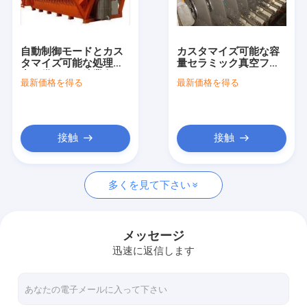
工場旅行
品質管理
自動制御モードとカス
カスタマイズ可能な容
タマイズ可能な処理能
量セラミック真空フィ
私達に連絡しなさい
力を備えた、鉱業向け
ルターTT-2 TT-4（ろ
最新価格を得る
最新価格を得る
セラミック真空フィル
過面積60m3を含む）
ター
設計、連続ろ過用
ニュース
接触
接触
陶磁器の真空フィルター
多くを見て下さい
ディスク真空フィルター
陶磁器のディスク・フィルタ
メッセージ
迅速に返信します
真空のディスク・フィルタ
回転式ディスク・フィルタ