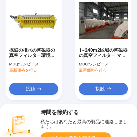
採鉱の排水の陶磁器の
1~240m2区域の陶磁器
真空フィルター環境に
の真空フィルター マイ
優しい1~240m2
クロ穴陶磁器フィルタ
MOQ:
ワンピース
MOQ:
ワンピース
ー版の沈積物の排水
最新価格を得る
最新価格を得る
接触
接触
時間を節約する
私たちはあなたと最高の製品に連絡しまし
ょう。