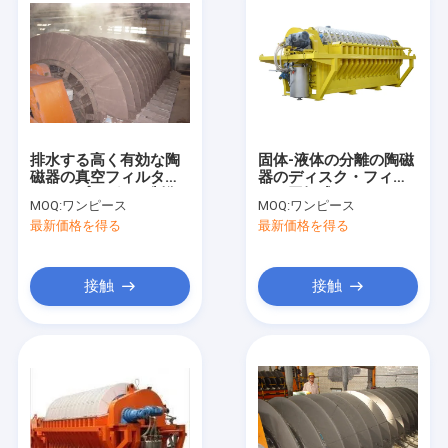
排水する高く有効な陶
固体-液体の分離の陶磁
磁器の真空フィルター
器のディスク・フィル
PLCのプログラム制御
タ、回転式ディスク フ
MOQ:
ワンピース
MOQ:
ワンピース
の濃縮物
ィルター容易な操作
最新価格を得る
最新価格を得る
接触
接触
家
プロダクト
私達について