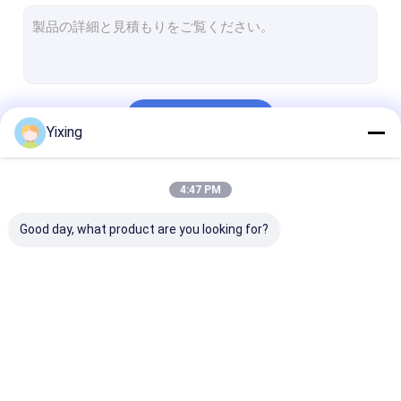
回転式真空のディスク・フィルタ
陶磁器フィルター版
固体液体の分離装置
続行
陶磁器の真空のディスク・フィルタ
Yixing
陶磁器の排水装置
私たちのカテゴリー
4:47 PM
ディスク真空の脱水機
Good day, what product are you looking for?
陶磁器の真空フィルタ
ディスク真空フィルタ
陶磁器のディス
ー
ー
ィルタ