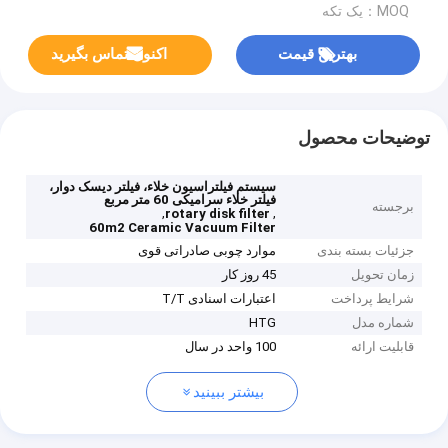
MOQ：یک تکه
بهترین قیمت
اکنون تماس بگیرید
توضیحات محصول
سیستم فیلتراسیون خلاء، فیلتر دیسک دوار،
فیلتر خلاء سرامیکی 60 متر مربع
برجسته
,
,
rotary disk filter
60m2 Ceramic Vacuum Filter
جزئیات بسته بندی
موارد چوبی صادراتی قوی
زمان تحویل
45 روز کار
شرایط پرداخت
اعتبارات اسنادی T/T
شماره مدل
HTG
قابلیت ارائه
100 واحد در سال
بیشتر ببینید