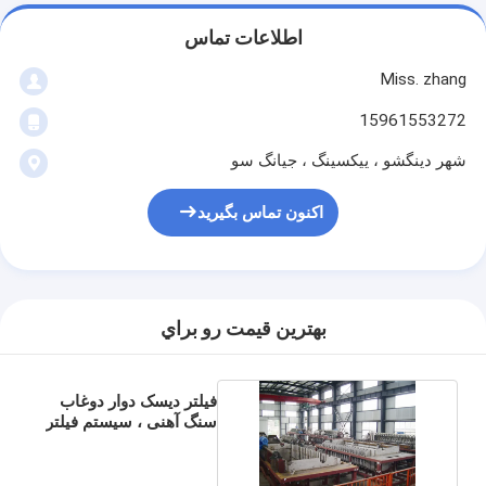
اطلاعات تماس
Miss. zhang
15961553272
شهر دینگشو ، ییکسینگ ، جیانگ سو
اکنون تماس بگیرید
بهترين قيمت رو براي
فیلتر دیسک دوار دوغاب
سنگ آهنی ، سیستم فیلتر
خلاء 60 M2