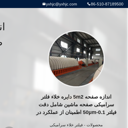
yxhjc@yxhjc.com
86-510-87189500
اندازه صفحه 5m2 دایره خلاء فلتر
سرامیکی صفحه ماشین شامل دقت
فیلتر 0.1-50μm اطمینان از عملکرد در
سیستم های فیلتر
محصولات
-
فیلتر خلاء سرامیکی