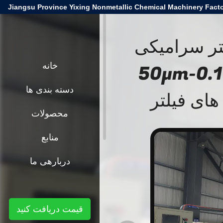
Jiangsu Province Yixing Nonmetallic Chemical Machinery Facto
 خلاء فلتر سرامیکی
صفحه ماشین شامل دقت فیلتر 0.1-50μm
خانه
دسته بندی ها
های فیلتر
محصولات
منابع
دربارهی ما
قیمت دریافت کنید