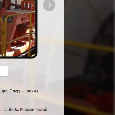
button
й для Слурры шахты
ы с 1990с. Керамический