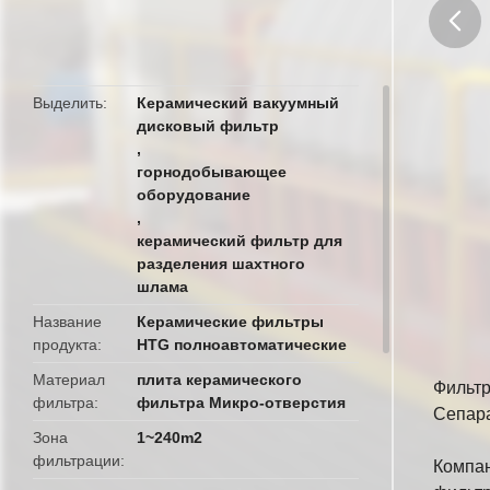
butto
Выделить
Керамический вакуумный
дисковый фильтр
,
горнодобывающее
оборудование
,
керамический фильтр для
разделения шахтного
шлама
Название
Керамические фильтры
продукта
HTG полноавтоматические
Материал
плита керамического
Фильтр
фильтра
фильтра Микро-отверстия
Сепар
Зона
1~240m2
фильтрации
Компан