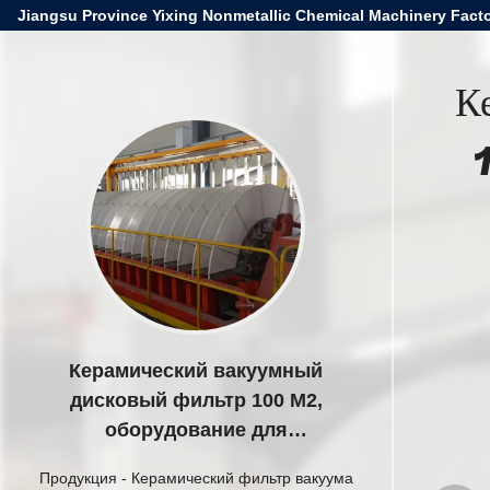
Jiangsu Province Yixing Nonmetallic Chemical Machinery Facto
К
Керамический вакуумный
дисковый фильтр 100 М2,
оборудование для
разъединения шлама,
Продукция
-
Керамический фильтр вакуума
обезвоживания