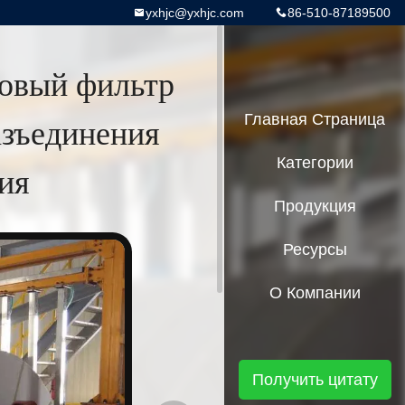
yxhjc@yxhjc.com
86-510-87189500
овый фильтр
азъединения
Главная Страница
Категории
ия
Продукция
Ресурсы
О Компании
Получить цитату