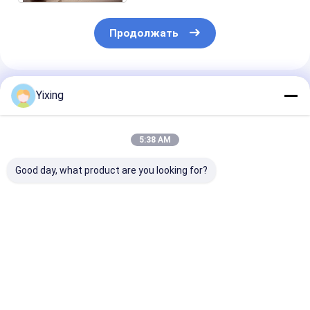
Продолжать
Порекомендованные Продукты
Yixing
5:38 AM
Good day, what product are you looking for?
TT-4 Керамический
Площадь
Керамически
вакуумный фильтр
фильтрации 6
фильтр для о
с автоматическим
кубических метров
сточных вод
режимом
До 120 кубических
горнодобыва
управления,
метров
промышленно
Лучшая цена
Лучшая цена
Лучшая ц
разработанный для
Керамическое
Система
горнодобывающей
вакуумное
керамическог
промышленности,
фильтрационное
вакуумного