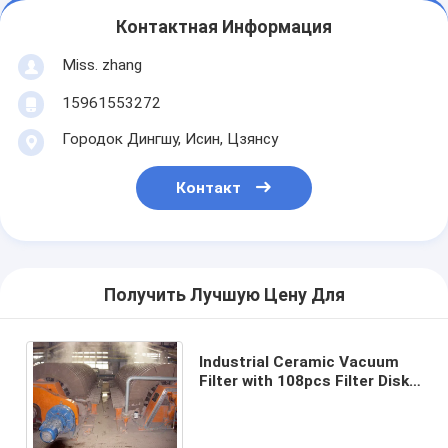
Контактная Информация
Miss. zhang
15961553272
Городок Дингшу, Исин, Цзянсу
Контакт
Получить Лучшую Цену Для
Industrial Ceramic Vacuum
Filter with 108pcs Filter Disks
and Automatic Control Mode
60m3 Filter Area