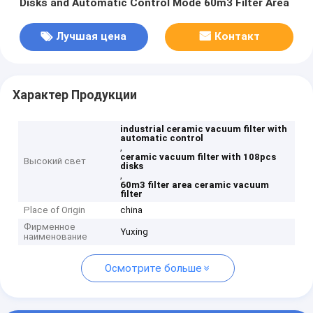
Disks and Automatic Control Mode 60m3 Filter Area
Лучшая цена
Контакт
Характер Продукции
industrial ceramic vacuum filter with
automatic control
,
ceramic vacuum filter with 108pcs
Высокий свет
disks
,
60m3 filter area ceramic vacuum
filter
Place of Origin
china
Фирменное
Yuxing
наименование
Осмотрите больше