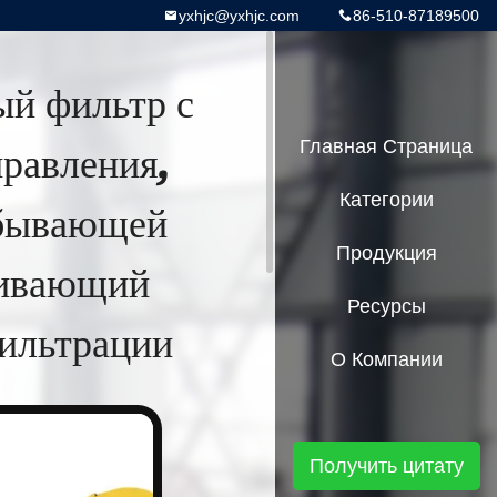
yxhjc@yxhjc.com
86-510-87189500
й фильтр с
равления,
Главная Страница
Категории
обывающей
Продукция
чивающий
Ресурсы
ильтрации
О Компании
Получить цитату