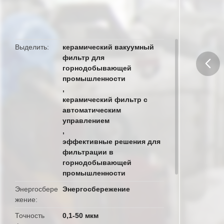
промышленности,
обеспечивающий эффективные
решения для фильтрации
Выделить
керамический вакуумный
фильтр для
горнодобывающей
промышленности
butto
,
керамический фильтр с
автоматическим
управлением
,
эффективные решения для
фильтрации в
горнодобывающей
промышленности
Энергосбере
Энергосбережение
жение
Точность
0,1-50 мкм