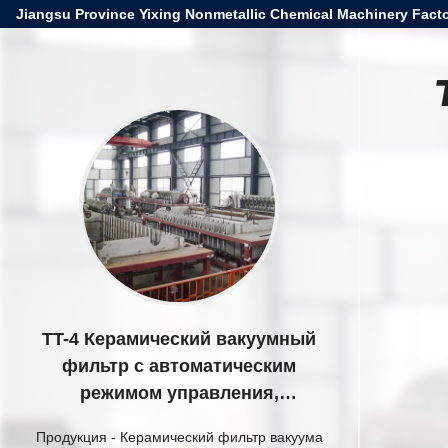
Jiangsu Province Yixing Nonmetallic Chemical Machinery Facto
TT-4 Керамический вакуумный
фильтр с автоматическим
режимом управления,
разработанный для
Продукция
-
Керамический фильтр вакуума
горнодобывающей