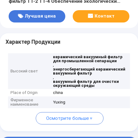
фильтр ТТ-2 ТТ-4 Обеспечение экологически
чистого фильтрата для промышленных
процессов разделения и фильтрации
Лучшая цена
Контакт
Характер Продукции
керамический вакуумный фильтр
для промышленной сепарации
,
энергосберегающий керамический
Высокий свет
вакуумный фильтр
,
вакуумный фильтр для очистки
окружающей среды
Place of Origin
china
Фирменное
Yuxing
наименование
Осмотрите больше