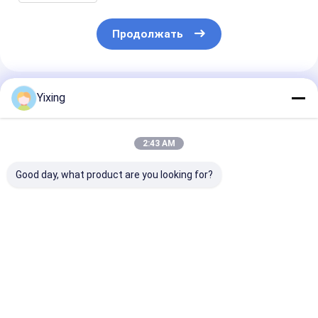
разделения и фильтрации
Продолжать
Порекомендованные Продукты
Yixing
2:43 AM
Good day, what product are you looking for?
TT-4 Керамический
Площадь
Керамически
вакуумный фильтр
фильтрации 6
фильтр для о
с автоматическим
кубических метров
сточных вод
режимом
До 120 кубических
горнодобыва
управления,
метров
промышленно
Лучшая цена
Лучшая цена
Лучшая ц
разработанный для
Керамическое
Система
горнодобывающей
вакуумное
керамическог
промышленности,
фильтрационное
вакуумного