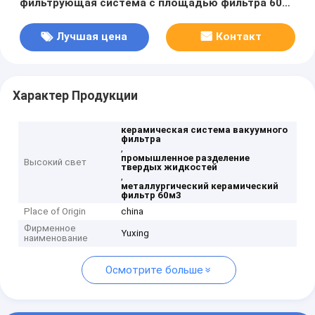
фильтрующая система с площадью фильтра 60
м3, оптимизированная для промышленных работ
по разделению твердых жидкостей
Лучшая цена
Контакт
Характер Продукции
керамическая система вакуумного
фильтра
,
промышленное разделение
Высокий свет
твердых жидкостей
,
металлургический керамический
фильтр 60м3
Place of Origin
china
Фирменное
Yuxing
наименование
Осмотрите больше