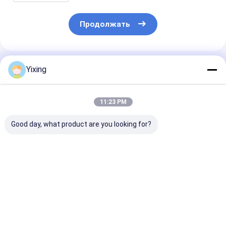
разделению твердых жидкостей
Продолжать
Порекомендованные Продукты
Yixing
11:23 PM
Good day, what product are you looking for?
TT-4 Керамический
Площадь
Керамически
вакуумный фильтр
фильтрации 6
фильтр для о
с автоматическим
кубических метров
сточных вод
режимом
До 120 кубических
горнодобыва
управления,
метров
промышленно
Лучшая цена
Лучшая цена
Лучшая ц
разработанный для
Керамическое
Система
горнодобывающей
вакуумное
керамическог
промышленности,
фильтрационное
вакуумного