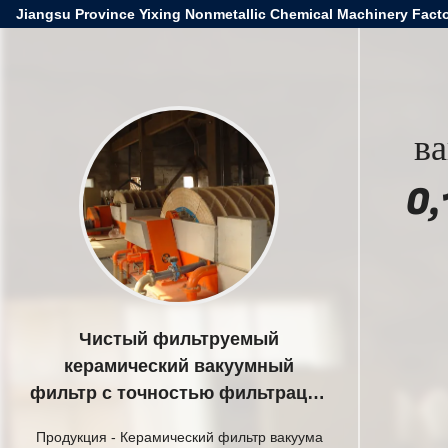
Jiangsu Province Yixing Nonmetallic Chemical Machinery Facto
в
0,
Чистый фильтруемый
керамический вакуумный
фильтр с точностью фильтрации
0,1-50 микронов и площадью
Продукция
-
Керамический фильтр вакуума
фильтрации 6 кубических