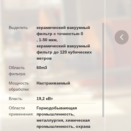
метров До 120 кубических
метров
Выделить
керамический вакуумный
фильтр с точностью 0
,
1-50 мкм
,
керамический вакуумный
butto
фильтр до 120 кубических
метров
Область
60m3
фильтра
Мощность
Настраиваемый
обработки
Власть
19,2 кВт
Области
Горнодобывающая
применения
промышленность,
металлургия, химическая
промышленность, охрана