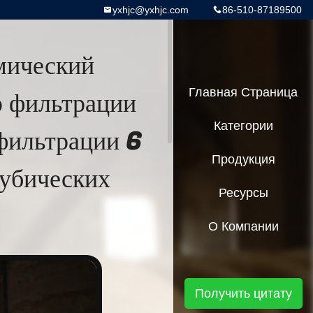
yxhjc@yxhjc.com
86-510-87189500
мический
ю фильтрации
Главная Страница
Категории
фильтрации 6
Продукция
кубических
Ресурсы
О Компании
Получить цитату