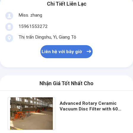
Chi Tiết Liên Lạc
Miss. zhang
15961553272
Thị trấn Dingshu, Yi, Giang Tô
Liên hệ với bây giờ
Nhận Giá Tốt Nhất Cho
Advanced Rotary Ceramic
Vacuum Disc Filter with 60m3
Filter Area and 0.1-50μm
Filtration Precision