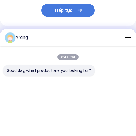
Tiếp tục
Sản Phẩm Khuyến Cáo
Yixing
8:47 PM
Good day, what product are you looking for?
TT-4 Chế độ điều
Phía lọc 6 mét khối
Bộ lọc nước th
khiển tự động bộ lọc
Đến 120 mét khối
thác mỏ Bộ lọ
chân không gốm
Thiết bị lọc chân
thải gốm Hệ t
được phát triển cho
không gốm Hệ thống
bộ lọc chân k
ngành khai thác mỏ,
tiết kiệm năng lượng
gốm tạo điều k
Giá tốt nhất
Giá tốt nhất
Giá tốt n
cung cấp các giải
được thiết kế để lọc
cho môi trườn
pháp lọc hiệu quả
rõ ràng cho qu
nước thải côn
nghiệp