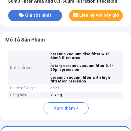
60m3 Filter Area and 0.1-50μm Filtration Precision
Giá tốt nhất
Liên hệ với bây giờ
Mô Tả Sản Phẩm
ceramic vacuum disc filter with
60m3 filter area
,
rotary ceramic vacuum filter 0.1-
Điểm nổi bật
50μm precision
,
ceramic vacuum filter with high
filtration precision
Place of Origin
china
Hàng hiệu
Yuxing
Xem thêm