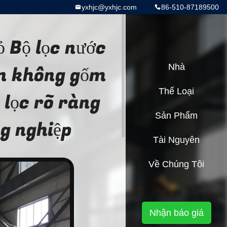
yxhjc@yxhjc.com
86-510-87189500
ỏ Bộ lọc nước
ân không gốm
Nhà
Thể Loại
 lọc rõ ràng
Sản Phẩm
ng nghiệp
Tài Nguyên
Về Chúng Tôi
Nhận báo giá