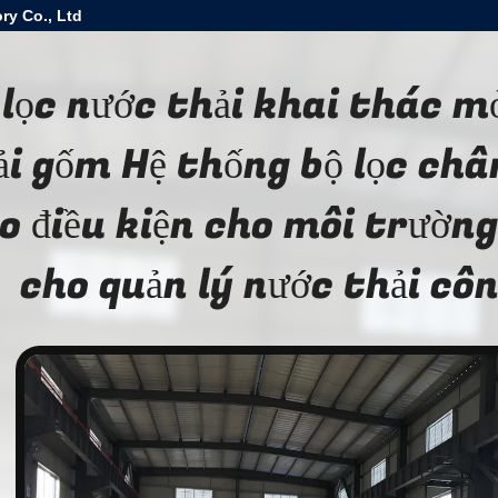
ry Co., Ltd
 lọc nước thải khai thác m
ải gốm Hệ thống bộ lọc ch
o điều kiện cho môi trường
cho quản lý nước thải cô