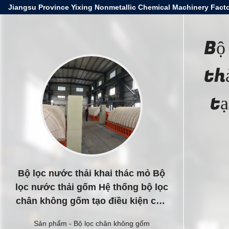
Jiangsu Province Yixing Nonmetallic Chemical Machinery Facto
Bộ
th
tạ
Bộ lọc nước thải khai thác mỏ Bộ
lọc nước thải gốm Hệ thống bộ lọc
chân không gốm tạo điều kiện cho
môi trường lọc rõ ràng cho quản
Sản phẩm
-
Bộ lọc chân không gốm
lý nước thải công nghiệp