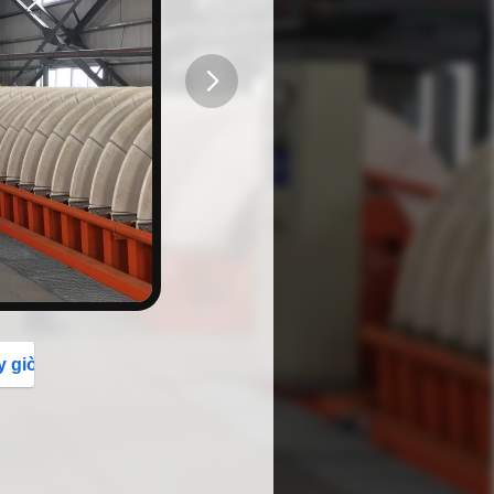
button
y giờ