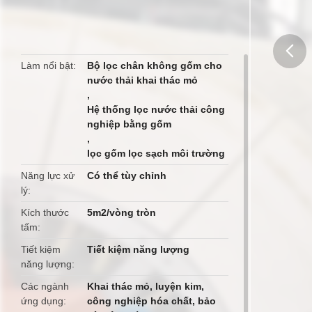
Làm nổi bật
Bộ lọc chân không gốm cho
nước thải khai thác mỏ
butto
,
Hệ thống lọc nước thải công
nghiệp bằng gốm
,
lọc gốm lọc sạch môi trường
Năng lực xử
Có thể tùy chỉnh
lý
Kích thước
5m2/vòng tròn
tấm
Tiết kiệm
Tiết kiệm năng lượng
năng lượng
Các ngành
Khai thác mỏ, luyện kim,
ứng dụng
công nghiệp hóa chất, bảo