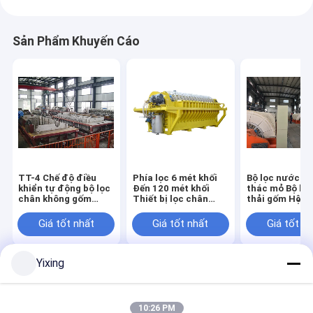
Sản Phẩm Khuyến Cáo
TT-4 Chế độ điều
Phía lọc 6 mét khối
Bộ lọc nước th
khiển tự động bộ lọc
Đến 120 mét khối
thác mỏ Bộ lọ
chân không gốm
Thiết bị lọc chân
thải gốm Hệ t
được phát triển cho
không gốm Hệ thống
bộ lọc chân k
ngành khai thác mỏ,
tiết kiệm năng lượng
gốm tạo điều k
Giá tốt nhất
Giá tốt nhất
Giá tốt n
cung cấp các giải
được thiết kế để lọc
cho môi trườn
pháp lọc hiệu quả
rõ ràng cho qu
nước thải côn
Yixing
nghiệp
Nhà
Về chúng
Liên hệ với chúng
Desktop
tôi
tôi
Site
Sitemap
Privacy Policy
10:26 PM