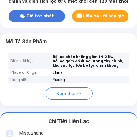
chỉnh và diện tích lọc từ 6 mét khối đến 120 mét khối
Giá tốt nhất
Liên hệ với bây giờ
Mô Tả Sản Phẩm
,
Bộ lọc chân không gốm 19.2 Kw
Điểm nổi bật
,
Bộ lọc gốm có dung lượng tùy chỉnh
khu vực lọc lớn bộ lọc chân không
Place of Origin
china
Hàng hiệu
Yuxing
Xem thêm
Chi Tiết Liên Lạc
Miss. zhang