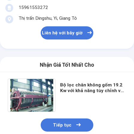
15961553272
Thị trấn Dingshu, Yi, Giang Tô
Liên hệ với bây giờ
Nhận Giá Tốt Nhất Cho
Bộ lọc chân không gốm 19.2
Kw với khả năng tùy chỉnh và
diện tích lọc từ 6 mét khối
đến 120 mét khối
Tiếp tục