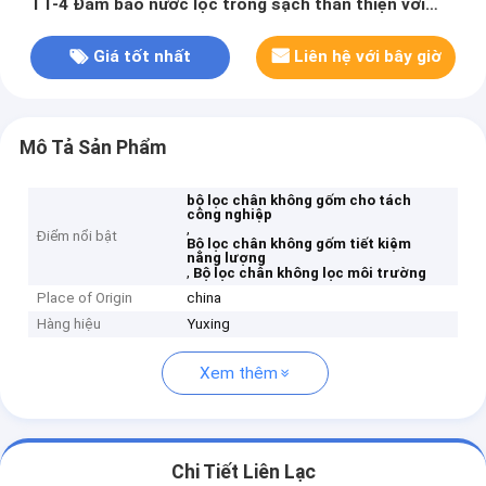
TT-4 Đảm bảo nước lọc trong sạch thân thiện với
môi trường cho các quy trình tách và lọc công
nghiệp
Giá tốt nhất
Liên hệ với bây giờ
Mô Tả Sản Phẩm
bộ lọc chân không gốm cho tách
công nghiệp
,
Điểm nổi bật
Bộ lọc chân không gốm tiết kiệm
năng lượng
,
Bộ lọc chân không lọc môi trường
Place of Origin
china
Hàng hiệu
Yuxing
Xem thêm
Chi Tiết Liên Lạc