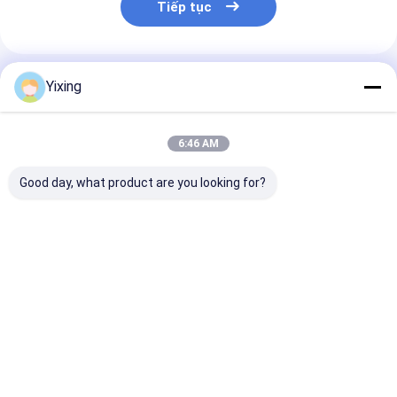
Tiếp tục
Sản Phẩm Khuyến Cáo
Yixing
6:46 AM
Good day, what product are you looking for?
TT-4 Chế độ điều
Phía lọc 6 mét khối
Bộ lọc nước th
khiển tự động bộ lọc
Đến 120 mét khối
thác mỏ Bộ lọ
chân không gốm
Thiết bị lọc chân
thải gốm Hệ t
được phát triển cho
không gốm Hệ thống
bộ lọc chân k
ngành khai thác mỏ,
tiết kiệm năng lượng
gốm tạo điều k
Giá tốt nhất
Giá tốt nhất
Giá tốt n
cung cấp các giải
được thiết kế để lọc
cho môi trườn
pháp lọc hiệu quả
rõ ràng cho qu
nước thải côn
nghiệp
Nhà
Về chúng
Liên hệ với chúng
Desktop