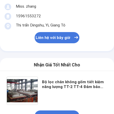
Miss. zhang
15961553272
Thị trấn Dingshu, Yi, Giang Tô
Liên hệ với bây giờ
Nhận Giá Tốt Nhất Cho
Bộ lọc chân không gốm tiết kiệm
năng lượng TT-2 TT-4 Đảm bảo
nước lọc trong sạch thân thiện với
môi trường cho các quy trình tách
và lọc công nghiệp