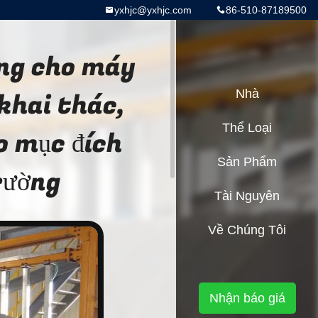
yxhjc@yxhjc.com
86-510-87189500
ợng cho máy
khai thác,
Nhà
Thể Loại
o mục đích
Sản Phẩm
rường
Tài Nguyên
Về Chúng Tôi
Nhận báo giá