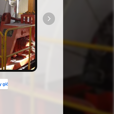
button
y giờ