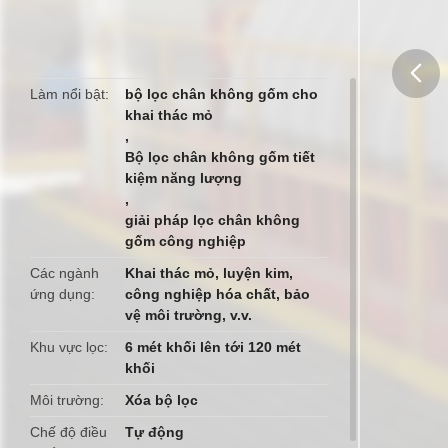
Làm nổi bật
bộ lọc chân không gốm cho
khai thác mỏ
butto
,
Bộ lọc chân không gốm tiết
kiệm năng lượng
,
giải pháp lọc chân không
gốm công nghiệp
Các ngành
Khai thác mỏ, luyện kim,
ứng dụng
công nghiệp hóa chất, bảo
vệ môi trường, v.v.
Khu vực lọc
6 mét khối lên tới 120 mét
khối
Môi trường
Xóa bộ lọc
Chế độ điều
Tự động