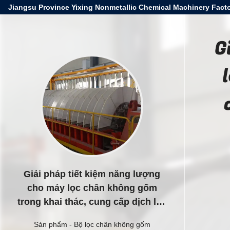
Jiangsu Province Yixing Nonmetallic Chemical Machinery Facto
G
Giải pháp tiết kiệm năng lượng
cho máy lọc chân không gốm
trong khai thác, cung cấp dịch lọc
trong cho mục đích công nghiệp
Sản phẩm
-
Bộ lọc chân không gốm
và môi trường