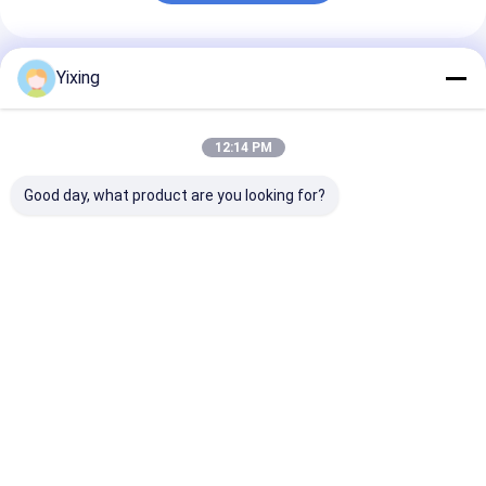
Sản Phẩm Khuyến Cáo
Yixing
12:14 PM
Good day, what product are you looking for?
TT-4 Chế độ điều
Phía lọc 6 mét khối
Bộ lọc nước th
khiển tự động bộ lọc
Đến 120 mét khối
thác mỏ Bộ lọ
chân không gốm
Thiết bị lọc chân
thải gốm Hệ t
được phát triển cho
không gốm Hệ thống
bộ lọc chân k
ngành khai thác mỏ,
tiết kiệm năng lượng
gốm tạo điều k
Giá tốt nhất
Giá tốt nhất
Giá tốt n
cung cấp các giải
được thiết kế để lọc
cho môi trườn
pháp lọc hiệu quả
rõ ràng cho qu
nước thải côn
nghiệp
Nhà
Về chúng
Liên hệ với chúng
Desktop
tôi
tôi
Site
Sơ đồ trang web
Privacy Policy