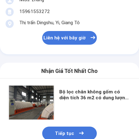
15961553272
Thị trấn Dingshu, Yi, Giang Tô
Liên hệ với bây giờ
Nhận Giá Tốt Nhất Cho
Bộ lọc chân không gốm có
diện tích 36 m2 có dung lượng
tùy chỉnh được thiết kế để xử
lý nước thải khai thác mỏ
Tiếp tục