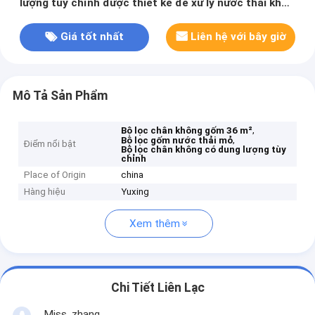
lượng tùy chỉnh được thiết kế để xử lý nước thải khai
thác mỏ
Giá tốt nhất
Liên hệ với bây giờ
Mô Tả Sản Phẩm
,
Bộ lọc chân không gốm 36 m²
,
Bộ lọc gốm nước thải mỏ
Điểm nổi bật
Bộ lọc chân không có dung lượng tùy
chỉnh
Place of Origin
china
Hàng hiệu
Yuxing
Xem thêm
Chi Tiết Liên Lạc
Miss. zhang