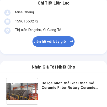
Chi Tiết Liên Lạc
Miss. zhang
15961553272
Thị trấn Dingshu, Yi, Giang Tô
Liên hệ với bây giờ
Nhận Giá Tốt Nhất Cho
Bộ lọc nước thải khai thác mỏ
Ceramic Filter Rotary Ceramic
Vacuum Disc Filter Được trang bị
chế độ điều khiển tự động đảm
bảo hiệu suất lọc