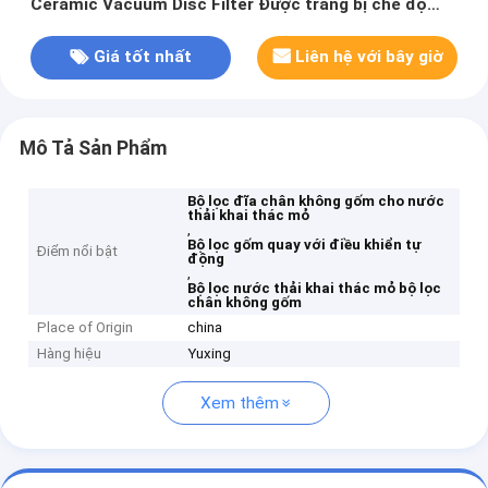
Ceramic Vacuum Disc Filter Được trang bị chế độ
điều khiển tự động đảm bảo hiệu suất lọc
Giá tốt nhất
Liên hệ với bây giờ
Mô Tả Sản Phẩm
Bộ lọc đĩa chân không gốm cho nước
thải khai thác mỏ
,
Bộ lọc gốm quay với điều khiển tự
Điểm nổi bật
động
,
Bộ lọc nước thải khai thác mỏ bộ lọc
chân không gốm
Place of Origin
china
Hàng hiệu
Yuxing
Xem thêm