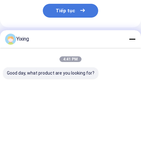
Tiếp tục
Sản Phẩm Khuyến Cáo
Yixing
4:41 PM
Good day, what product are you looking for?
TT-4 Chế độ điều
Phía lọc 6 mét khối
Bộ lọc nước th
khiển tự động bộ lọc
Đến 120 mét khối
thác mỏ Bộ lọ
chân không gốm
Thiết bị lọc chân
thải gốm Hệ t
được phát triển cho
không gốm Hệ thống
bộ lọc chân k
ngành khai thác mỏ,
tiết kiệm năng lượng
gốm tạo điều k
Giá tốt nhất
Giá tốt nhất
Giá tốt n
cung cấp các giải
được thiết kế để lọc
cho môi trườn
pháp lọc hiệu quả
rõ ràng cho qu
nước thải côn
nghiệp