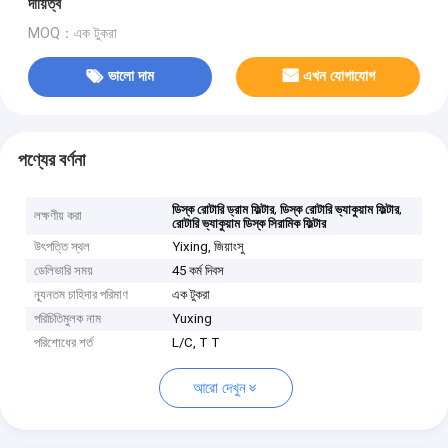
দায়িত্ব
MOQ：এক টুকরা
ভালো দাম
এখন যোগাযোগ
পণ্যের বর্ণনা
,
,
ডিস্ক রোটারি ড্রাম ফিল্টার
ডিস্ক রোটারি ভ্যাকুয়াম ফিল্টার
লক্ষণীয় করা
রোটারি ভ্যাকুয়াম ডিস্ক সিরামিক ফিল্টার
উৎপত্তি স্থল
Yixing, জিয়াংসু
ডেলিভারি সময়
45 কর্ম দিবস
ন্যূনতম চাহিদার পরিমাণ
এক টুকরা
পরিচিতিমুলক নাম
Yuxing
পরিশোধের শর্ত
L/C, T T
আরো দেখুন