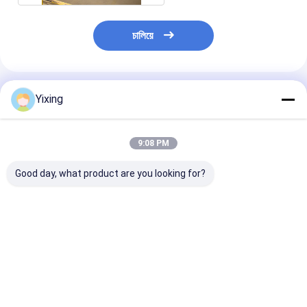
চালিয়ে
প্রস্তাবিত পণ্য
Yixing
9:08 PM
Good day, what product are you looking for?
1 ～ 240m2 পরিস্রাবণ
45 এম 2 এইচটিজি সিরিজ
মাইক্রো পোরাস রোটার
অঞ্চল রোটারি ভ্যাকুয়াম ডিস্ক
রোটারি ডিস্ক ফিল্টার, রোটারি
ভ্যাকুয়াম ডিস্ক ফিল্টা
ফিল্টার মাইনিং ডিওয়াটারিংয়ের
ভ্যাকুয়াম ফিল্টার উচ্চ ভ্যাকুয়াম
আকরিক ডিওয়াটারিং স্থ
জন্য
কর্মক্ষমতা
ভালো দাম
ভালো দাম
ভালো দাম