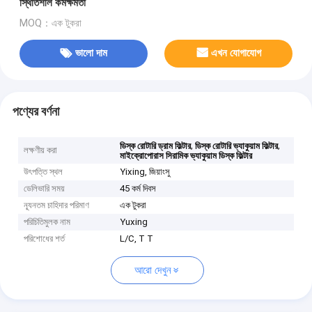
স্থিতিশীল কর্মক্ষমতা
MOQ：এক টুকরা
ভালো দাম
এখন যোগাযোগ
পণ্যের বর্ণনা
,
,
ডিস্ক রোটারি ড্রাম ফিল্টার
ডিস্ক রোটারি ভ্যাকুয়াম ফিল্টার
লক্ষণীয় করা
মাইক্রোপোরাস সিরামিক ভ্যাকুয়াম ডিস্ক ফিল্টার
উৎপত্তি স্থল
Yixing, জিয়াংসু
ডেলিভারি সময়
45 কর্ম দিবস
ন্যূনতম চাহিদার পরিমাণ
এক টুকরা
পরিচিতিমুলক নাম
Yuxing
পরিশোধের শর্ত
L/C, T T
আরো দেখুন