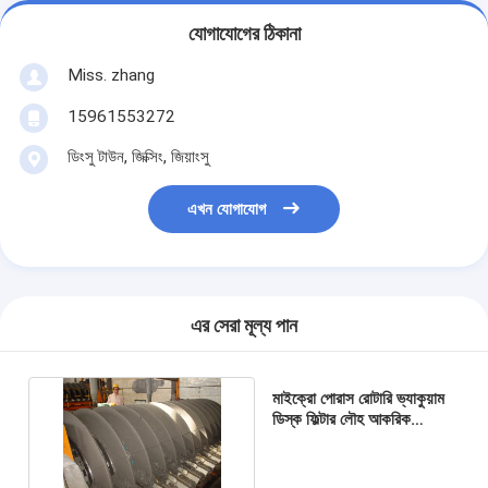
যোগাযোগের ঠিকানা
Miss. zhang
15961553272
ডিংসু টাউন, জিক্সিং, জিয়াংসু
এখন যোগাযোগ
এর সেরা মূল্য পান
মাইক্রো পোরাস রোটারি ভ্যাকুয়াম
ডিস্ক ফিল্টার লৌহ আকরিক
ডিওয়াটারিং স্থিতিশীল কর্মক্ষমতা