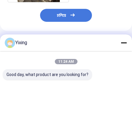
চালিয়ে
প্রস্তাবিত পণ্য
Yixing
11:24 AM
Good day, what product are you looking for?
1 ～ 240m2 পরিস্রাবণ
45 এম 2 এইচটিজি সিরিজ
21 এম 2 অটোমেটিক 
অঞ্চল রোটারি ভ্যাকুয়াম ডিস্ক
রোটারি ডিস্ক ফিল্টার, রোটারি
ডিওয়াটারিং মেশিন, সির
ফিল্টার মাইনিং ডিওয়াটারিংয়ের
ভ্যাকুয়াম ফিল্টার উচ্চ ভ্যাকুয়াম
ফিল্টার শক্তি সঞ্চয়
জন্য
ভালো দাম
ভালো দাম
ভালো দাম