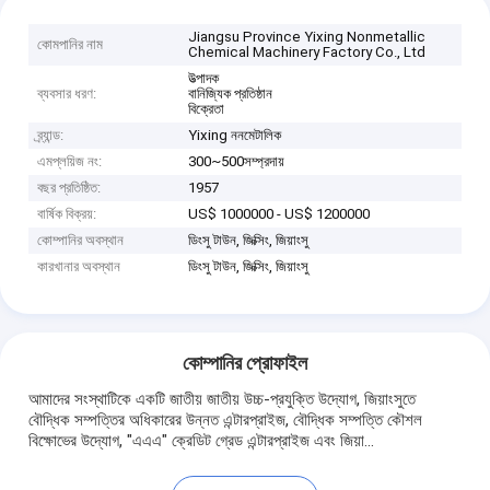
Jiangsu Province Yixing Nonmetallic
কোমপানির নাম
Chemical Machinery Factory Co., Ltd
উত্পাদক
ব্যবসার ধরণ:
বানিজ্যিক প্রতিষ্ঠান
বিক্রেতা
ব্র্যান্ড:
Yixing ননমেটালিক
এমপ্লয়িজ নং:
300~500সম্প্রদায়
বছর প্রতিষ্ঠিত:
1957
বার্ষিক বিক্রয়:
US$ 1000000 - US$ 1200000
কোম্পানির অবস্থান
ডিংসু টাউন, জিক্সিং, জিয়াংসু
কারখানার অবস্থান
ডিংসু টাউন, জিক্সিং, জিয়াংসু
কোম্পানির প্রোফাইল
আমাদের সংস্থাটিকে একটি জাতীয় জাতীয় উচ্চ-প্রযুক্তি উদ্যোগ, জিয়াংসুতে
বৌদ্ধিক সম্পত্তির অধিকারের উন্নত এন্টারপ্রাইজ, বৌদ্ধিক সম্পত্তি কৌশল
বিক্ষোভের উদ্যোগ, "এএএ" ক্রেডিট গ্রেড এন্টারপ্রাইজ এবং জিয়া...