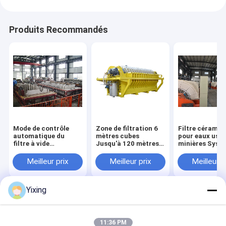
Produits Recommandés
Mode de contrôle
Zone de filtration 6
Filtre céramiq
automatique du
mètres cubes
pour eaux usé
filtre à vide
Jusqu'à 120 mètres
minières Syst
céramique TT-4
cubes Équipement de
filtration cér
développé pour
filtration sous vide
sous vide Facil
Meilleur prix
Meilleur prix
Meilleur p
l'industrie minière
en céramique
un filtrat clair
fournissant des
Système d'économie
la gestion des
solutions de
d'énergie conçu pour
usées industrie
Yixing
filtration efficaces
la filtration
Aperçu
Au sujet de
Contactez-
Desktop
nous
nous
Site
Plan du site
Privacy Policy
11:36 PM