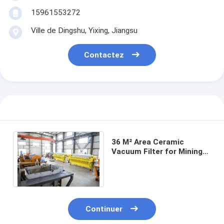
15961553272
Ville de Dingshu, Yixing, Jiangsu
Contactez
36 M² Area Ceramic
Vacuum Filter for Mining
Wastewater Treatment
19.2 Kw Power
Continuer