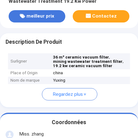
Wastewater Treatment 19.2 Kw Power
meilleur prix
Contactez
Description De Produit
,
36 m² ceramic vacuum filter
Surligner
,
mining wastewater treatment filter
19.2 kw ceramic vacuum filter
Place of Origin
china
Nom de marque
Yuxing
Regardez plus
Coordonnées
Miss. zhang