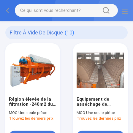
Filtre À Vide De Disque
(10)
Région élevée de la
Équipement de
filtration -240m2 du
asséchage de
contrôle de
l'exploitation 45㎡,
MOQ:
Une seule pièce
MOQ:
Une seule pièce
programme de PLC
contrôle de
Trouvez les derniers prix
Trouvez les derniers prix
de filtre à vide de
programme en
disque de
céramique de PLC de
productivité 1
filtre à disques