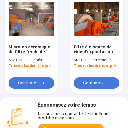
Micro en céramique
filtre à disques de
de filtre à vide de
vide d'exploitation de
disque -
HTG 120m2,
MOQ:
Une seule pièce
MOQ:
Une seule pièce
représentation
opération facile
Trouvez les derniers prix
Trouvez les derniers prix
stable de trou
rotatoire de filtre à
résistante
disques
Contactez
Contactez
Économisez votre temps
Laissez-nous contacter les meilleurs
produits avec vous.