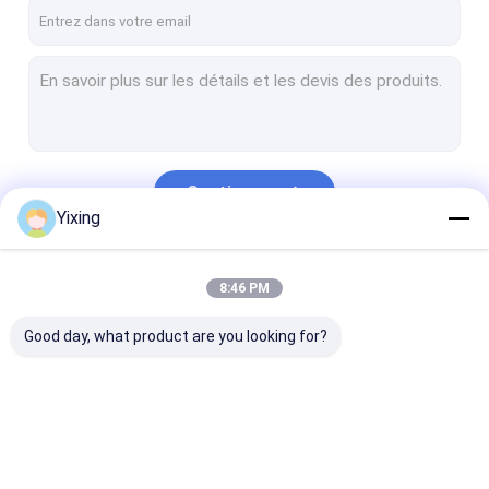
Visite d'usine
Contrôle de qualité
Contactez-nous
Nouvelles
Continuer
Yixing
Filtre à vide en céramique
Nos Catégories
8:46 PM
Filtre à vide de disque
Good day, what product are you looking for?
filtre à disques en céramique
filtre à disques de vide
Filtre à disques rotatoire
Filtre à vide en
Filtre à vide de
filtre à disque