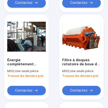
Contactez
Contactez
Énergie
Filtre à disques
complètement
rotatoire de boue de
automatique de filtre
minerai de fer,
MOQ:
Une seule pièce
MOQ:
Une seule pièce
à vide de disque de
économie d'énergie
Trouvez les derniers prix
Trouvez les derniers prix
HTG basse pour
de système de
l'asséchage de boue
filtration sous vide
Contactez
Contactez