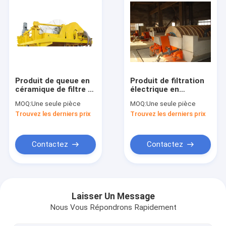
Produit de queue en
Produit de filtration
céramique de filtre à
électrique en
vide de disque de
céramique de
MOQ:
Une seule pièce
MOQ:
Une seule pièce
haute précision
système de contrôle
Trouvez les derniers prix
Trouvez les derniers prix
asséchant
de filtre à disques de
clairement le filtrat
vide de 100 m2 avec
de l'eau la basse mer
Contactez
Contactez
Aperçu
Produits
Laisser Un Message
Nous Vous Répondrons Rapidement
Au sujet de nous