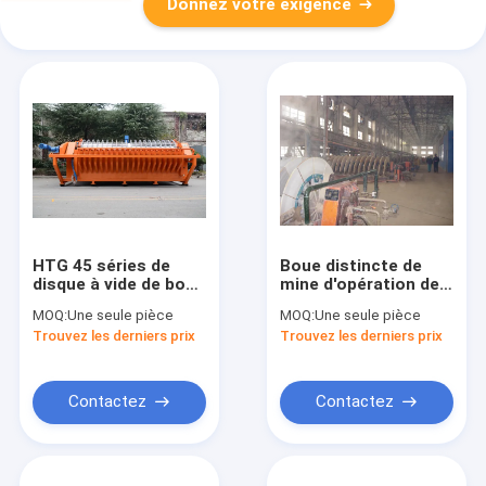
Donnez votre exigence
HTG 45 séries de
Boue distincte de
disque à vide de bon
mine d'opération de
de filtre de produit de
système facile de
MOQ:
Une seule pièce
MOQ:
Une seule pièce
filtration asséchage
filtration sous vide
Trouvez les derniers prix
Trouvez les derniers prix
d'exploitation
favorable à
l'environnement
Contactez
Contactez