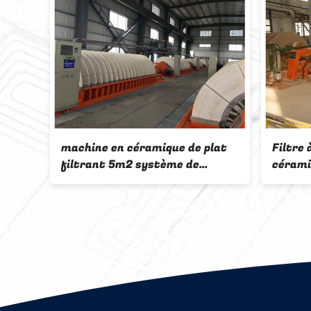
 de
Système de déshydratation des
Systèm
tion
boues en céramique pour les
en cér
 de
mines
filtre 
ns
de bou