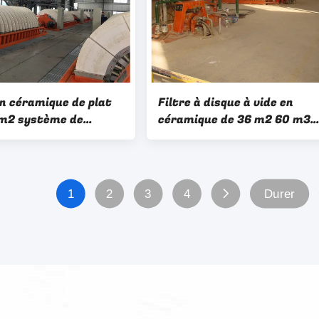
n céramique de plat
Filtre à disque à vide en
5m2 système de
céramique de 36 m2 60 m3
 d'exploitation
Système de déshydratation
 précision de 0.1-50
minière uniforme
1
2
3
4
Durer