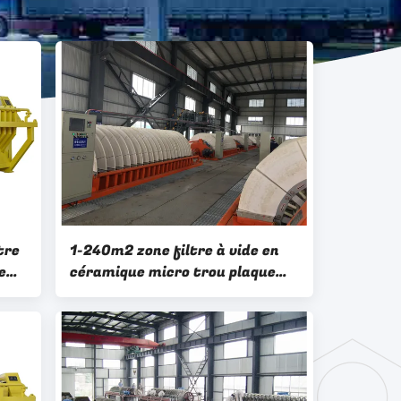
tre
1-240m2 zone filtre à vide en
e
céramique micro trou plaque
filtrante boue système minier
ion
de déshydratation