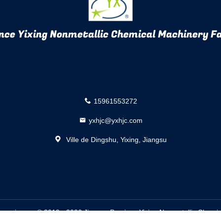
nce Yixing Nonmetallic Chemical Machinery Fa
15961553272
yxhjc@yxhjc.com
Ville de Dingshu, Yixing, Jiangsu
ournisseur. © 2019 - 2026 Jiangsu Province Yixing Nonmetallic Chemica