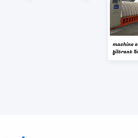
machine e
filtrant 
asséchage
minière de
microns