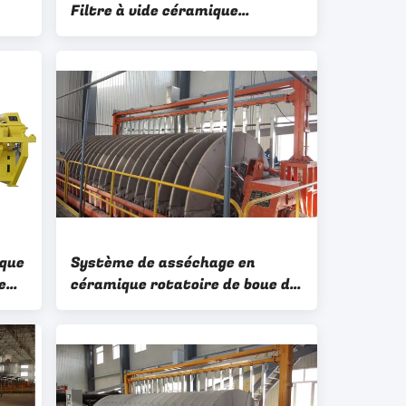
Filtre à vide céramique
Concentrées Déshydratation
Équipement de traitement
ion
minier
ique
Système de asséchage en
e
céramique rotatoire de boue de
 à
secteur du filtre à disques
60m3 de vide d'eaux usées
d'exploitation minière