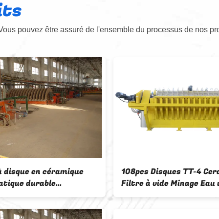
its
Vous pouvez être assuré de l'ensemble du processus de nos pro
ion solide-liquide filtre
1-240m2 zone filtre à vi
ue en céramique disque
céramique micro trou pl
 opération facile
filtrante boue système 
ment de déshydratation
de déshydratation
e