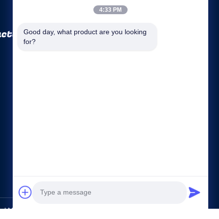
4:33 PM
ctory Co., Ltd
Good day, what product are you looking 
for?
Liens rapides
Profil de la société
Visite d'usine
Contrôle de la qualité
Plan du site
Politique de confidentialité
Contact
l Machinery Factory Co., Ltd. All Rights Reserved.