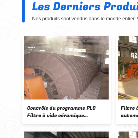
Les Derniers Produ
Nos produits sont vendus dans le monde entier. 
Système de filtre à vide en
Séparat
ue de
céramique HTG Solution de
à disq
déshydratation complète
rotatif
automatique des concentrés
équipe
miniers
minièr