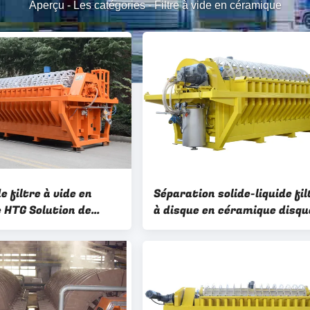
Aperçu
-
Les catégories
-
Filtre à vide en céramique
 filtre à vide en
Séparation solide-liquide fil
 HTG Solution de
à disque en céramique disqu
ation complète
rotatif opération facile
ue des concentrés
équipement de déshydratat
minière