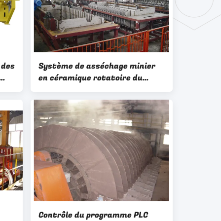
 des
Système de asséchage minier
en céramique rotatoire du
filtre à disques 60 M2 de vide
de boue de minerai de fer
Contrôle du programme PLC