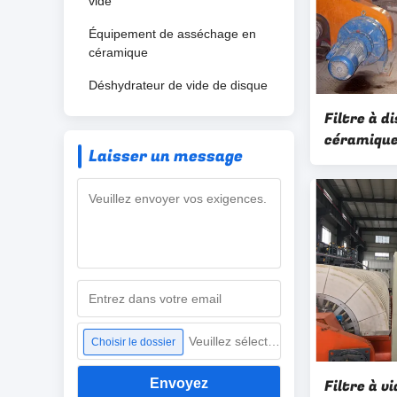
vide
Équipement de asséchage en
céramique
Déshydrateur de vide de disque
Filtre à d
céramique
Laisser un message
Filtre à v
déshydrat
Veuillez sélectionner un fichier
Choisir le dossier
Envoyez
Filtre à v