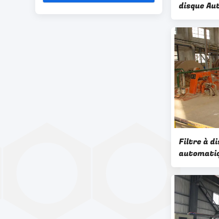
disque Au
de déshyd
minier éc
Filtre à d
automatiq
Performan
de déshyd
filtre tr