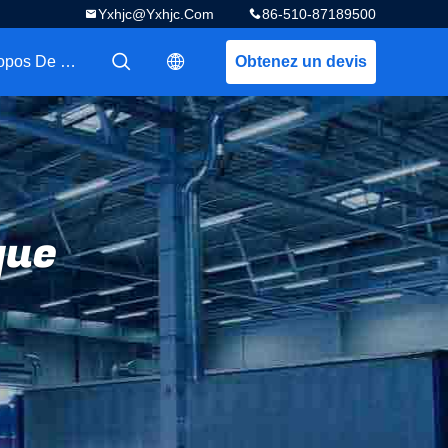
Yxhjc@yxhjc.com
86-510-87189500
A Propos De Nous
Obtenez un devis
描述
描述
que