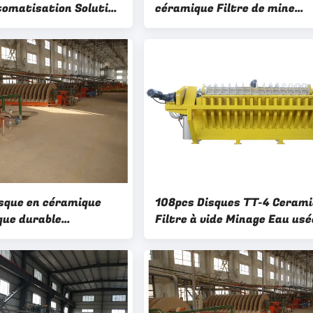
tomatisation Solution
céramique Filtre de mine
ratation de projet
Séparation des boues
onome en énergie
d'exploitation minière
Équipement de déshydratat
isque en céramique
108pcs Disques TT-4 Ceram
ue durable
Filtre à vide Minage Eau usé
ce stable Système
Système de déshydratation
ratation des mines à
haute capacité
ansparent