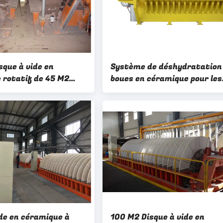
isque à vide en
Système de déshydratation
 rotatif de 45 M2
boues en céramique pour les
ide élevé Système de
mines
ation minière
ide en céramique à
100 M2 Disque à vide en