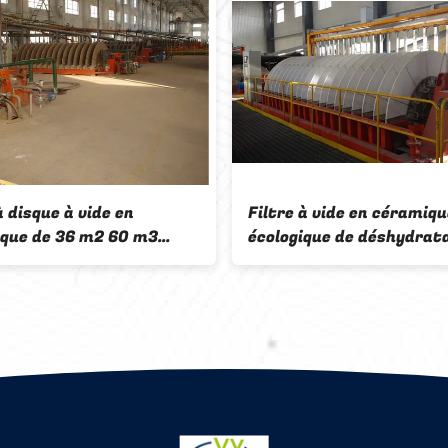
e de asséchage minier
Filtre à vide en céramiqu
amique rotatoire du
disque Automatisation S
à disques 60 M2 de vide
de déshydratation de pro
e de minerai de fer
minier économe en énerg