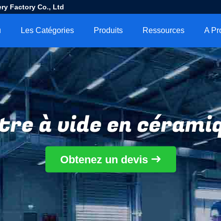
ry Factory Co., Ltd
u
Les Catégories
Produits
Ressources
ltre à vide en cérami
Obtenez un devis