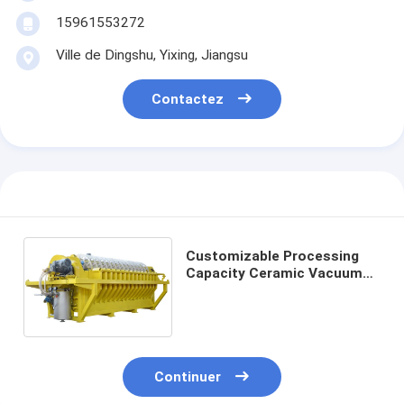
15961553272
Ville de Dingshu, Yixing, Jiangsu
Contactez
Customizable Processing
Capacity Ceramic Vacuum
Filter for 36 M² Area TT-2
TT-4 in High Demand
Continuer