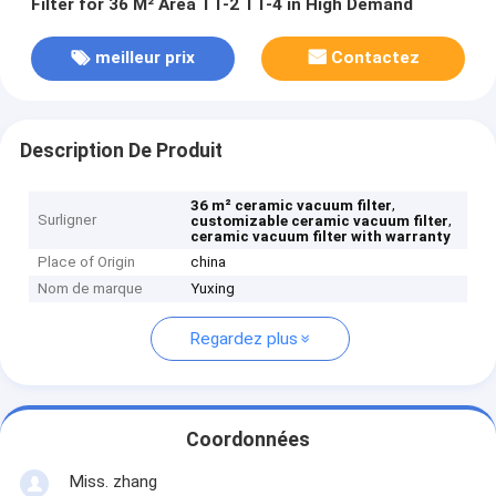
Filter for 36 M² Area TT-2 TT-4 in High Demand
meilleur prix
Contactez
Description De Produit
,
36 m² ceramic vacuum filter
Surligner
,
customizable ceramic vacuum filter
ceramic vacuum filter with warranty
Place of Origin
china
Nom de marque
Yuxing
Regardez plus
Coordonnées
Miss. zhang