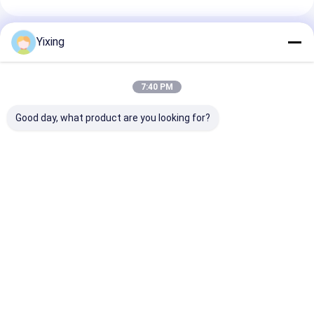
Produits Recommandés
Yixing
7:40 PM
Good day, what product are you looking for?
Mode de contrôle
Zone de filtration 6
Filtre céramiq
automatique du
mètres cubes
pour eaux usé
filtre à vide
Jusqu'à 120 mètres
minières Syst
céramique TT-4
cubes Équipement de
filtration cér
développé pour
filtration sous vide
sous vide Facil
Meilleur prix
Meilleur prix
Meilleur p
l'industrie minière
en céramique
un filtrat clair
fournissant des
Système d'économie
la gestion des
solutions de
d'énergie conçu pour
usées industrie
filtration efficaces
la filtration
Aperçu
Au sujet de
Contactez-
Desktop
nous
nous
Site
Plan du site
Privacy Policy