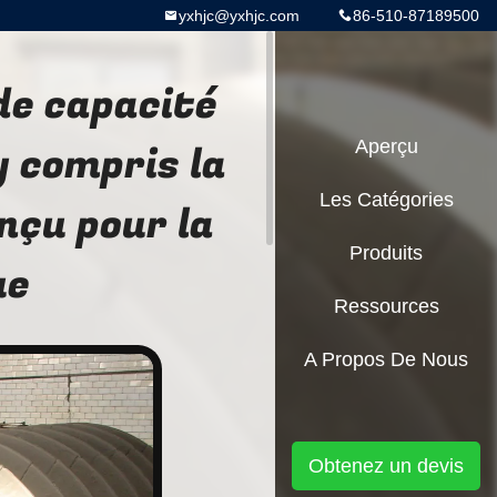
yxhjc@yxhjc.com
86-510-87189500
de capacité
y compris la
Aperçu
Les Catégories
nçu pour la
Produits
ue
Ressources
A Propos De Nous
Obtenez un devis