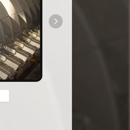
button
z