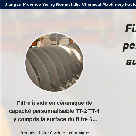
Jiangsu Province Yixing Nonmetallic Chemical Machinery Facto
Fi
pe
s
Filtre à vide en céramique de
capacité personnalisable TT-2 TT-4
y compris la surface du filtre 60
m3 Conçu pour la filtration
Produits
-
Filtre à vide en céramique
continue