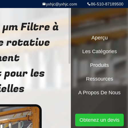
yxhjc@yxhjc.com
86-510-87189500
 μm Filtre à
e rotative
Aperçu
Les Catégories
ment
Produits
 pour les
Ressources
elles
A Propos De Nous
Obtenez un devis