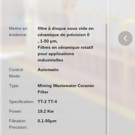
Mettre en
filtre à disque sous vide en
évidence
céramique de précision 0
,
1-50 μm
,
Filtres en céramique rotatif
butto
pour applications
industrielles
Control
Automatic
Mode
Type
Mining Wastewater Ceramic
Filter
Specification
TT-2 TT-4
Power
19.2 Kw
Filtration
0.1-50μm
Precision