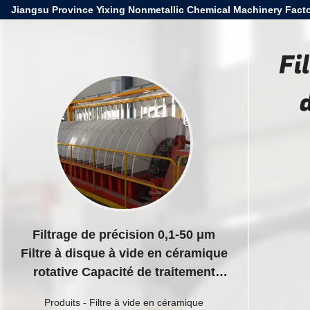
Jiangsu Province Yixing Nonmetallic Chemical Machinery Facto
Fi
Filtrage de précision 0,1-50 μm
Filtre à disque à vide en céramique
rotative Capacité de traitement
personnalisable Convient pour les
Produits
-
Filtre à vide en céramique
applications industrielles