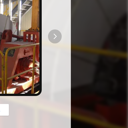
button
z