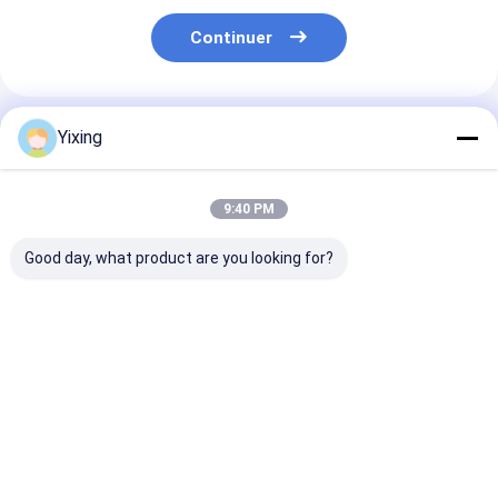
Continuer
Produits Recommandés
Yixing
9:40 PM
Good day, what product are you looking for?
Mode de contrôle
Zone de filtration 6
Filtre céramiq
automatique du
mètres cubes
pour eaux usé
filtre à vide
Jusqu'à 120 mètres
minières Syst
céramique TT-4
cubes Équipement de
filtration cér
développé pour
filtration sous vide
sous vide Facil
Meilleur prix
Meilleur prix
Meilleur p
l'industrie minière
en céramique
un filtrat clair
fournissant des
Système d'économie
la gestion des
solutions de
d'énergie conçu pour
usées industrie
filtration efficaces
la filtration