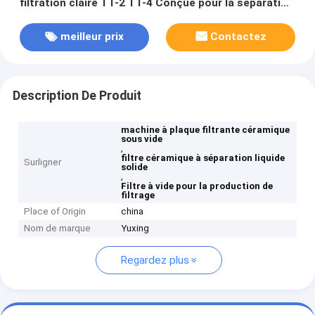
filtration claire TT-2 TT-4 Conçue pour la séparation
des liquides solides et la production de filtrés
meilleur prix
Contactez
Description De Produit
machine à plaque filtrante céramique
sous vide
,
filtre céramique à séparation liquide
Surligner
solide
,
Filtre à vide pour la production de
filtrage
Place of Origin
china
Nom de marque
Yuxing
Regardez plus