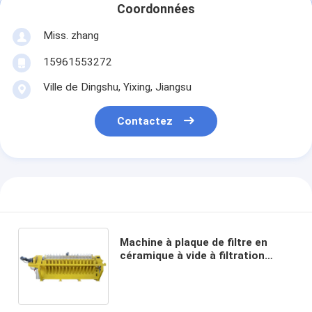
Coordonnées
Miss. zhang
15961553272
Ville de Dingshu, Yixing, Jiangsu
Contactez
Machine à plaque de filtre en
céramique à vide à filtration
claire TT-2 TT-4 Conçue pour la
séparation des liquides solides
et la production de filtrés