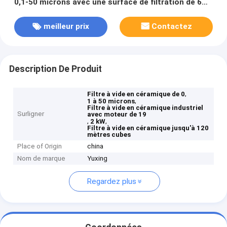
0,1-50 microns avec une surface de filtration de 6
mètres cubes à 120 mètres cubes et une puissance
moteur de 19,2 kW pour l'industrie
meilleur prix
Contactez
Description De Produit
,
Filtre à vide en céramique de 0
,
1 à 50 microns
Filtre à vide en céramique industriel
Surligner
avec moteur de 19
,
,
2 kW
Filtre à vide en céramique jusqu'à 120
mètres cubes
Place of Origin
china
Nom de marque
Yuxing
Regardez plus