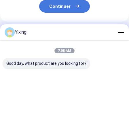
Continuer
Produits Recommandés
Yixing
7:08 AM
Good day, what product are you looking for?
Mode de contrôle
Zone de filtration 6
Filtre céramiq
automatique du
mètres cubes
pour eaux usé
filtre à vide
Jusqu'à 120 mètres
minières Syst
céramique TT-4
cubes Équipement de
filtration cér
développé pour
filtration sous vide
sous vide Facil
Meilleur prix
Meilleur prix
Meilleur p
l'industrie minière
en céramique
un filtrat clair
fournissant des
Système d'économie
la gestion des
solutions de
d'énergie conçu pour
usées industrie
filtration efficaces
la filtration
Aperçu
Au sujet de
Contactez-
Desktop