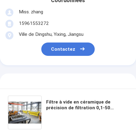
Coordonnées
Miss. zhang
15961553272
Ville de Dingshu, Yixing, Jiangsu
Contactez
Filtre à vide en céramique de
précision de filtration 0,1-50
microns avec une surface de
filtration de 6 mètres cubes à 120
mètres cubes et une puissance
moteur de 19,2 kW pour l'industrie