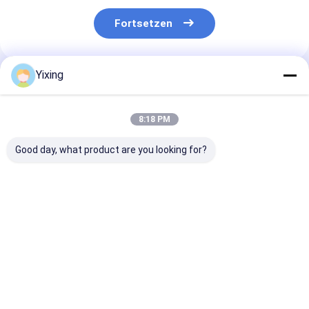
Fortsetzen
Yixing
Empfohlene Produkte
8:18 PM
Good day, what product are you looking for?
TT-4 Keramik-
Filterbereich 6
Keramikfilter f
Vakuumfilter
Kubikmeter bis 120
Bergbauabwas
Automatischer
Kubikmeter Keramik-
Keramikvakuum
Steuerungsmodus
Vakuumfilteranlage
zur Erleichter
entwickelt für die
Energiesparsystem
des Umweltsc
Bestpreis
Bestpreis
Bestprei
Bergbauindustrie mit
für die Filtration
Klarfiltrat für 
effektiven
konzipiert
Industrieabwa
Filtrationslösungen