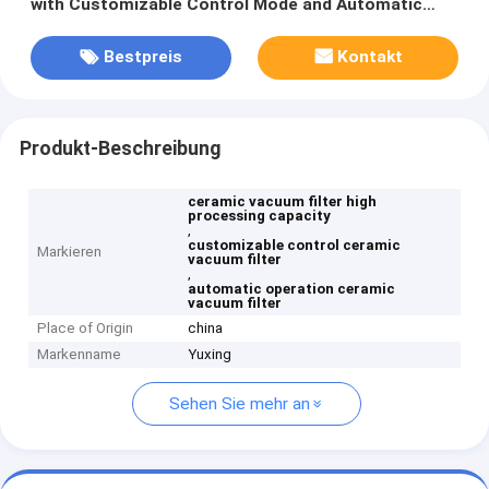
with Customizable Control Mode and Automatic
Operation
Bestpreis
Kontakt
Produkt-Beschreibung
ceramic vacuum filter high
processing capacity
,
customizable control ceramic
Markieren
vacuum filter
,
automatic operation ceramic
vacuum filter
Place of Origin
china
Markenname
Yuxing
Sehen Sie mehr an