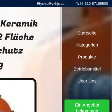
yxhjc@yxhjc.com
86-510-87189500
 Keramik
2 Fläche
Startseite
Kategorien
chutz
Produkte
g
Betriebsmittel
Über Uns
Ein Angebot
bekommen