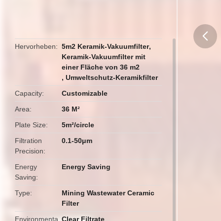
Hervorheben
5m2 Keramik-Vakuumfilter
,
Keramik-Vakuumfilter mit
butto
einer Fläche von 36 m2
,
Umweltschutz-Keramikfilter
Capacity
Customizable
Area
36 M²
Plate Size
5m²/circle
Filtration
0.1-50μm
Precision
Energy
Energy Saving
Saving
Type
Mining Wastewater Ceramic
Filter
Environmenta
Clear Filtrate