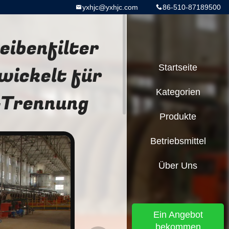
yxhjc@yxhjc.com
86-510-87189500
ibenfilter
twickelt für
Startseite
Kategorien
g-Trennung
Produkte
Betriebsmittel
Über Uns
Ein Angebot
bekommen