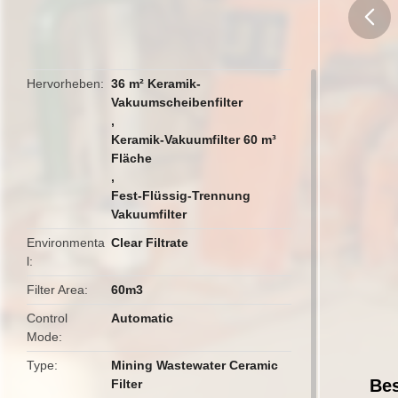
butto
Hervorheben
36 m² Keramik-
Vakuumscheibenfilter
,
Keramik-Vakuumfilter 60 m³
Fläche
,
Fest-Flüssig-Trennung
Vakuumfilter
Environmenta
Clear Filtrate
l
Filter Area
60m3
Control
Automatic
Mode
Type
Mining Wastewater Ceramic
Bes
Filter