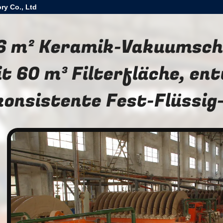
ry Co., Ltd
6 m² Keramik-Vakuumsche
t 60 m³ Filterfläche, en
konsistente Fest-Flüssi