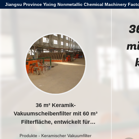
Jiangsu Province Yixing Nonmetallic Chemical Machinery Facto
3
mi
36 m² Keramik-
Vakuumscheibenfilter mit 60 m³
Filterfläche, entwickelt für
konsistente Fest-Flüssig-Trennung
Produkte
-
Keramischer Vakuumfilter