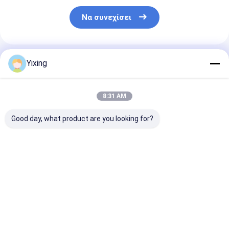
Να συνεχίσει
Συνιστώμενα Προϊόντα
Yixing
8:31 AM
Good day, what product are you looking for?
TT-4 Κεραμικό
Περιοχή
Κεραμικό φίλ
φίλτρο κενού
φιλτραρίσματος 6
λυμάτων εξόρ
Τρόπος αυτόματου
κυβικά μέτρα έως
Σύστημα κερα
ελέγχου που
120 κυβικά μέτρα
φίλτρου κενο
αναπτύχθηκε για τη
Κεραμικός
Διευκόλυνση
Καλύτερη τιμή
Καλύτερη τιμή
Καλύτερη 
μεταλλευτική
εξοπλισμός
καθαρού
βιομηχανία
φιλτραρίσματος
περιβαλλοντι
παρέχοντας
κενού Σύστημα
διηθήματος γι
αποτελεσματικές
εξοικονόμησης
διαχείριση