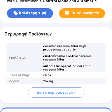
with Customizable Control Mode and Automatic
Operation
Καλύτερη τιμή
Επικοινωνήστε
Περιγραφή Προϊόντων
ceramic vacuum filter high
processing capacity
,
customizable control ceramic
Υψηλό φως
vacuum filter
,
automatic operation ceramic
vacuum filter
Place of Origin
china
Μάρκα
Yuxing
Δείτε περισσότερων