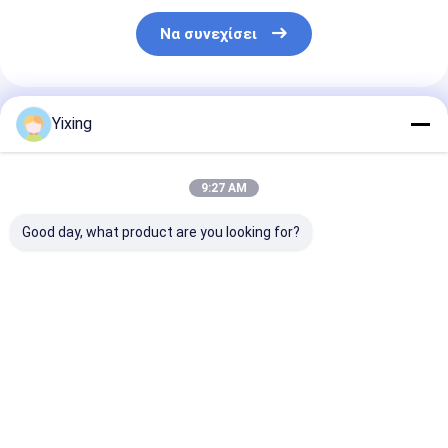
Να συνεχίσει
Συνιστώμενα Προϊόντα
Yixing
9:27 AM
Good day, what product are you looking for?
TT-4 Κεραμικό
Περιοχή
Κεραμικό φίλ
φίλτρο κενού
φιλτραρίσματος 6
λυμάτων εξόρ
Τρόπος αυτόματου
κυβικά μέτρα έως
Σύστημα κερα
ελέγχου που
120 κυβικά μέτρα
φίλτρου κενο
αναπτύχθηκε για τη
Κεραμικός
Διευκόλυνση
Καλύτερη τιμή
Καλύτερη τιμή
Καλύτερη 
μεταλλευτική
εξοπλισμός
καθαρού
βιομηχανία
φιλτραρίσματος
περιβαλλοντι
παρέχοντας
κενού Σύστημα
διηθήματος γι
αποτελεσματικές
εξοικονόμησης
διαχείριση