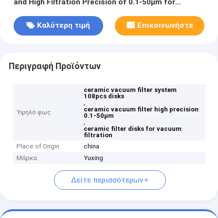
and High Filtration Precision of 0.1-50μm for
Filtration
Καλύτερη τιμή
Επικοινωνήστε
Περιγραφή Προϊόντων
ceramic vacuum filter system
108pcs disks
,
ceramic vacuum filter high precision
Υψηλό φως
0.1-50μm
,
ceramic filter disks for vacuum
filtration
Place of Origin
china
Μάρκα
Yuxing
Δείτε περισσότερων