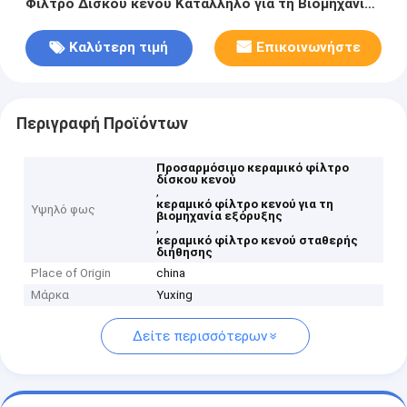
Φίλτρο Δίσκου κενού Κατάλληλο για τη Βιομηχανία
Εξόρυξης Παροχή και Σταθερό Φιλτράρισμα
Καλύτερη τιμή
Επικοινωνήστε
Περιγραφή Προϊόντων
Προσαρμόσιμο κεραμικό φίλτρο
δίσκου κενού
,
κεραμικό φίλτρο κενού για τη
Υψηλό φως
βιομηχανία εξόρυξης
,
κεραμικό φίλτρο κενού σταθερής
διήθησης
Place of Origin
china
Μάρκα
Yuxing
Δείτε περισσότερων