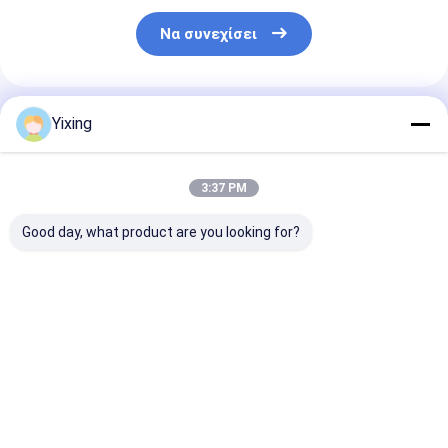
Να συνεχίσει
Συνιστώμενα Προϊόντα
Yixing
3:37 PM
Good day, what product are you looking for?
TT-4 Κεραμικό
Περιοχή
Κεραμικό φίλ
φίλτρο κενού
φιλτραρίσματος 6
λυμάτων εξόρ
Τρόπος αυτόματου
κυβικά μέτρα έως
Σύστημα κερα
ελέγχου που
120 κυβικά μέτρα
φίλτρου κενο
αναπτύχθηκε για τη
Κεραμικός
Διευκόλυνση
Καλύτερη τιμή
Καλύτερη τιμή
Καλύτερη 
μεταλλευτική
εξοπλισμός
καθαρού
βιομηχανία
φιλτραρίσματος
περιβαλλοντι
παρέχοντας
κενού Σύστημα
διηθήματος γι
αποτελεσματικές
εξοικονόμησης
διαχείριση