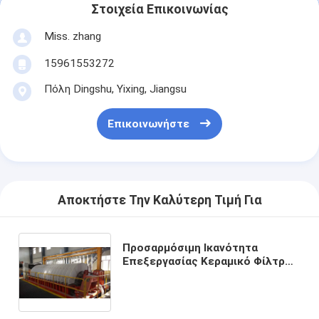
Στοιχεία Επικοινωνίας
Miss. zhang
15961553272
Πόλη Dingshu, Yixing, Jiangsu
Επικοινωνήστε
Αποκτήστε Την Καλύτερη Τιμή Για
Προσαρμόσιμη Ικανότητα
Επεξεργασίας Κεραμικό Φίλτρο
Δίσκου κενού Κατάλληλο για τη
Βιομηχανία Εξόρυξης Παροχή και
Σταθερό Φιλτράρισμα