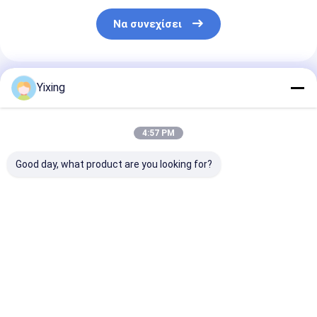
Να συνεχίσει
Συνιστώμενα Προϊόντα
Yixing
4:57 PM
Good day, what product are you looking for?
TT-4 Κεραμικό
Περιοχή
Κεραμικό φίλ
φίλτρο κενού
φιλτραρίσματος 6
λυμάτων εξόρ
Τρόπος αυτόματου
κυβικά μέτρα έως
Σύστημα κερα
ελέγχου που
120 κυβικά μέτρα
φίλτρου κενο
αναπτύχθηκε για τη
Κεραμικός
Διευκόλυνση
Καλύτερη τιμή
Καλύτερη τιμή
Καλύτερη 
μεταλλευτική
εξοπλισμός
καθαρού
βιομηχανία
φιλτραρίσματος
περιβαλλοντι
παρέχοντας
κενού Σύστημα
διηθήματος γι
αποτελεσματικές
εξοικονόμησης
διαχείριση