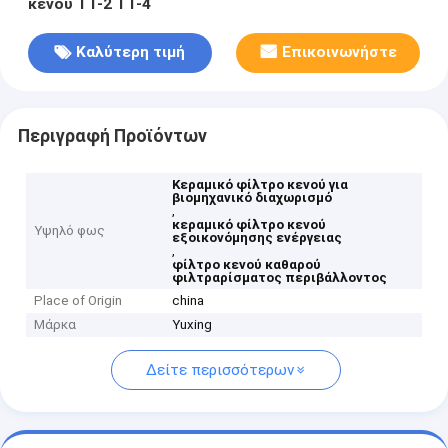
κενού TT-2 TT-4
Καλύτερη τιμή
Επικοινωνήστε
Περιγραφή Προϊόντων
Κεραμικό φίλτρο κενού για
βιομηχανικό διαχωρισμό
,
κεραμικό φίλτρο κενού
Υψηλό φως
εξοικονόμησης ενέργειας
,
φίλτρο κενού καθαρού
φιλτραρίσματος περιβάλλοντος
Place of Origin
china
Μάρκα
Yuxing
Δείτε περισσότερων