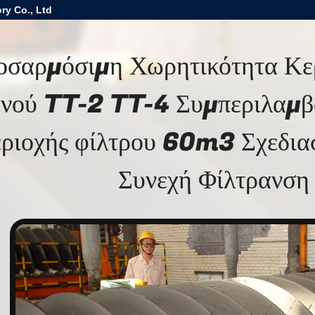
ry Co., Ltd
οσαρμόσιμη Χωρητικότητα Κε
ενού TT-2 TT-4 Συμπεριλαμβ
εριοχής φίλτρου 60m3 Σχεδιασ
Συνεχή Φίλτρανση