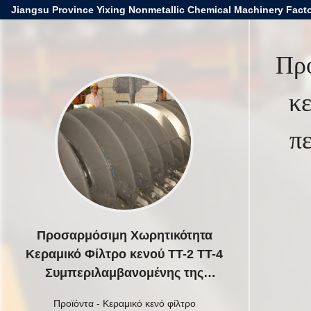
Jiangsu Province Yixing Nonmetallic Chemical Machinery Facto
Πρ
κ
π
Προσαρμόσιμη Χωρητικότητα
Κεραμικό Φίλτρο κενού TT-2 TT-4
Συμπεριλαμβανομένης της
περιοχής φίλτρου 60m3
Προϊόντα
-
Κεραμικό κενό φίλτρο
Σχεδιασμένο για και Συνεχή