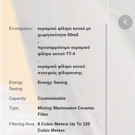
Φίλτρανση
Επισημαίνω
κεραμικό φίλτρο κενού με
χωρητικότητα 60m3
butto
,
προσαρμόσιμο κεραμικό
φίλτρο κενού TT-4
,
κεραμικό φίλτρο κενού
συνεχούς φίλτρανσης
Energy
Energy Saving
Saving
Capacity
Customizable
Type
Mining Wastewater Ceramic
Filter
Filtering Area
6 Cubic Meters Up To 120
Cubic Meters