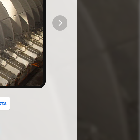
button
στε