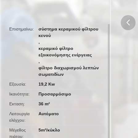
Επισημαίνω
σύστημα κεραμικού φίλτρου
κενού
butto
,
κεραμικό φίλτρο
εξοικονόμησης ενέργειας
,
φίλτρο διαχωρισμού λεπτών
σωματιδίων
Εξουσία
19,2 Kw
Ικανότητα
Προσαρμόσιμο
Εκταση
36 m²
Λειτουργία
Αυτόματο
ελέγχου
Μέγεθος
5m²/κύκλο
πιάτου