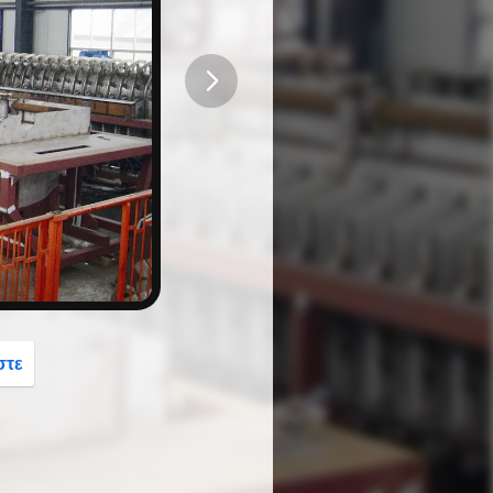
button
στε