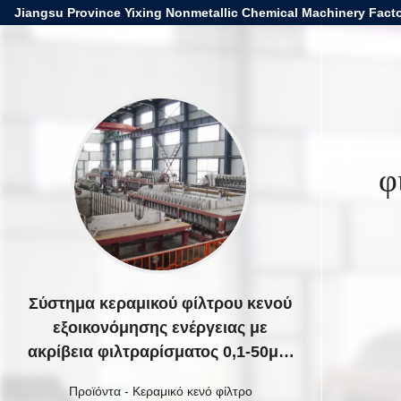
Jiangsu Province Yixing Nonmetallic Chemical Machinery Facto
φ
Σύστημα κεραμικού φίλτρου κενού
εξοικονόμησης ενέργειας με
ακρίβεια φιλτραρίσματος 0,1-50μm
σχεδιασμένο για διαχωρισμό
Προϊόντα
-
Κεραμικό κενό φίλτρο
λεπτών σωματιδίων