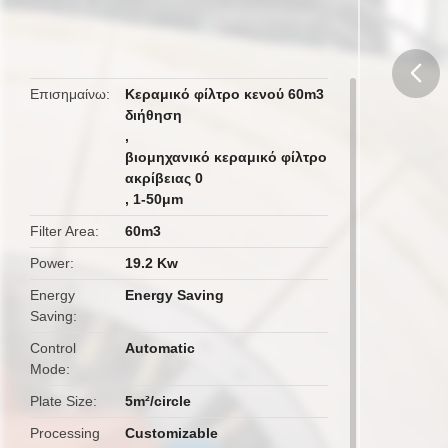
Επισημαίνω
Κεραμικό φίλτρο κενού 60m3
διήθηση
butto
,
βιομηχανικό κεραμικό φίλτρο
ακρίβειας 0
,
1-50μm
Filter Area
60m3
Power
19.2 Kw
Energy
Energy Saving
Saving
Control
Automatic
Mode
Plate Size
5m²/circle
Processing
Customizable