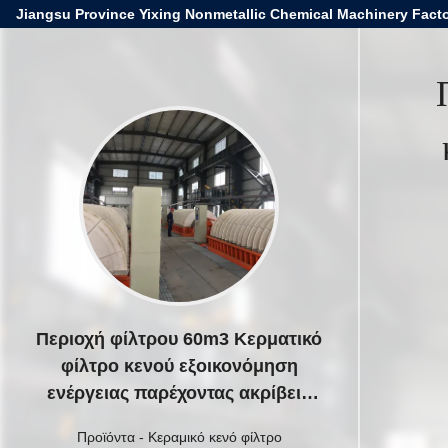
Jiangsu Province Yixing Nonmetallic Chemical Machinery Facto
Περιοχή φίλτρου 60m3 Κερματικό
φίλτρο κενού εξοικονόμηση
ενέργειας παρέχοντας ακρίβεια
φίλτρωσης 0,1-50μm για
Προϊόντα
-
Κεραμικό κενό φίλτρο
βιομηχανικές επιδόσεις φίλτρωσης