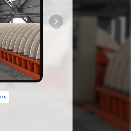
button
στε