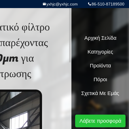
yxhjc@yxhjc.com
86-510-87189500
τικό φίλτρο
 παρέχοντας
Αρχική Σελίδα
Κατηγορίες
0μm για
Προϊόντα
λτρωσης
Πόροι
Σχετικά Με Εμάς
Λάβετε προσφορά